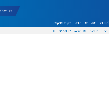
כ"ג באב תשפ"ו |
 ונדל"ן
דעות
אוכל
יהדות
הפקות וסיקורים
ספורט
פורומים
אתר ישיבה
יצירת קשר
עוד