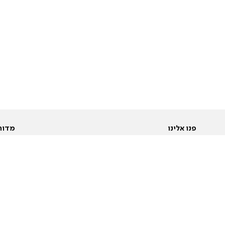
פנו אלינו
מדור
אודות
Pусский
חד
יצירת קשר
عربية
מב
פרסמו אצלנו
בי
תנאי שימוש
פו
מדיניות פרטיות
בא
הצהרת נגישות
בע