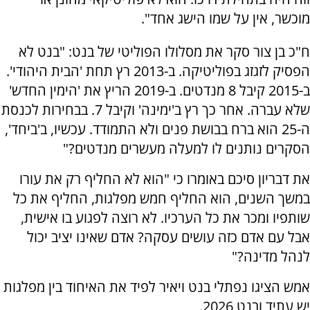
מוכשר, אין על שמו הישג אחד".
ח"כ בן צור סקר את מסלולו הפוליטי של בנט: "בנט לא
הפסיק לזגזג בפוליטיקה. ב-2013 רץ תחת 'הבית היהודי'.
ב-2015 קיבל 8 מנדטים. ב-2019 הריץ את 'הימין החדש'
שלא עברה. אחר כך רץ ב'ימינה' וקיבל 7. בבחירות לכנסת
ה-25 הוא ברח בבושת פנים ולא התמודד. עכשיו, ב'ביחד',
הסקרים נותנים לו למעלה מעשרים מנדטים?"
את דבריון סיכם באומרו כי "הוא לא החליף רק את עורו
במשך השנים, הוא החליף חמש מפלגות, החליף את כל
שותפיו ומכר את כל הערכיו. לא רוצה לפגוע בו אישית,
אבל עם אדם כזה עושים עסקה? אדם שאינו יציב יכול
לנהל מדינה?"
אמש הציגו נפתלי בנט ויאיר לפיד את האיחוד בין מפלגות
יש עתיד ובנט 2026.