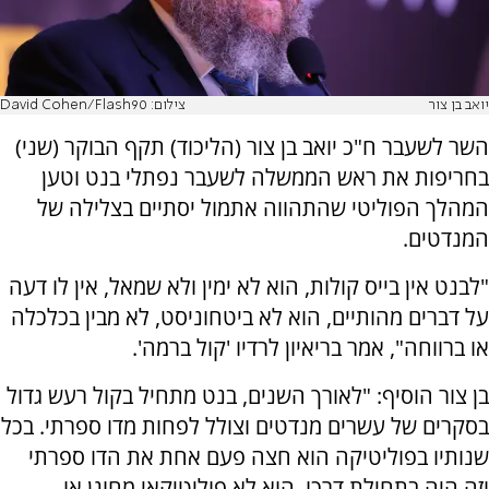
יואב בן צור
צילום: David Cohen/Flash90
השר לשעבר ח"כ יואב בן צור (הליכוד) תקף הבוקר (שני)
בחריפות את ראש הממשלה לשעבר נפתלי בנט וטען
המהלך הפוליטי שהתהווה אתמול יסתיים בצלילה של
המנדטים.
"לבנט אין בייס קולות, הוא לא ימין ולא שמאל, אין לו דעה
על דברים מהותיים, הוא לא ביטחוניסט, לא מבין בכלכלה
או ברווחה", אמר בריאיון לרדיו 'קול ברמה'.
בן צור הוסיף: "לאורך השנים, בנט מתחיל בקול רעש גדול
בסקרים של עשרים מנדטים וצולל לפחות מדו ספרתי. בכל
שנותיו בפוליטיקה הוא חצה פעם אחת את הדו ספרתי
וזה היה בתחילת דרכו. הוא לא פוליטיקאי מחונן או