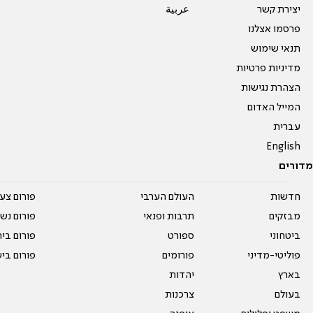
יצירת קשר
عربية
פרסמו אצלנו
תנאי שימוש
מדיניות פרטיות
הצהרת נגישות
המייל האדום
עברית
English
מדורים
חדשות
העולם הערבי
פורום צע
מבזקים
תרבות ופנאי
פורום נשו
ביטחוני
ספורט
פורום בי
פוליטי-מדיני
פורומים
פורום בי
בארץ
יהדות
בעולם
צרכנות