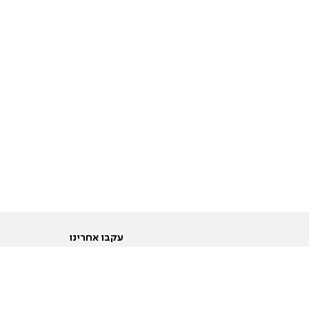
עקבו אחרינו
ות
טוויטר
ם הריון ולידה
פייסבוק
ום לקראת נישואין וזוגיות
אינסטגרם