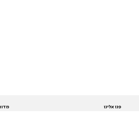
פנו אלינו
מדור
אודות
Pусский
חד
יצירת קשר
عربية
מב
פרסמו אצלנו
בי