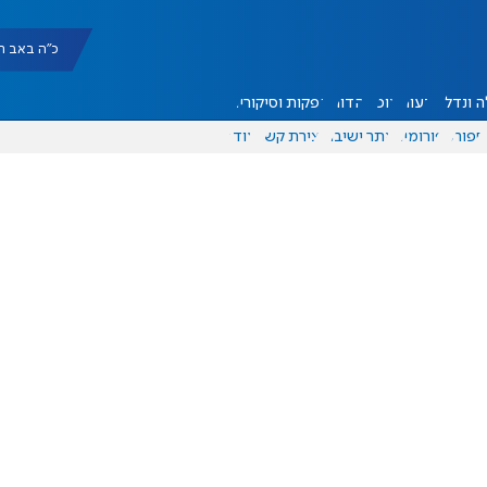
כ"ה באב תשפ"ו |
 ונדל"ן
דעות
אוכל
יהדות
הפקות וסיקורים
ספורט
פורומים
אתר ישיבה
יצירת קשר
עוד