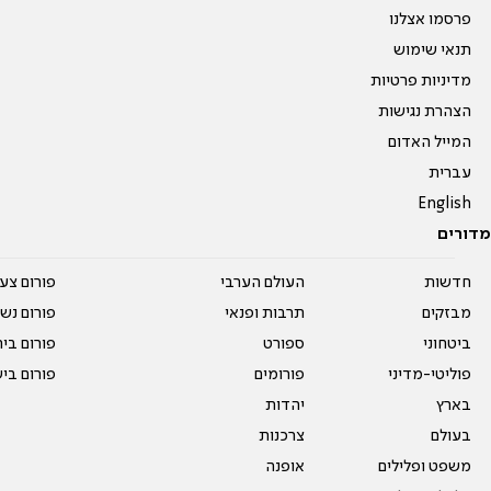
פרסמו אצלנו
תנאי שימוש
מדיניות פרטיות
הצהרת נגישות
המייל האדום
עברית
English
מדורים
חדשות
העולם הערבי
פורום צע
מבזקים
תרבות ופנאי
פורום נשו
ביטחוני
ספורט
פורום בי
פוליטי-מדיני
פורומים
פורום בי
בארץ
יהדות
בעולם
צרכנות
משפט ופלילים
אופנה