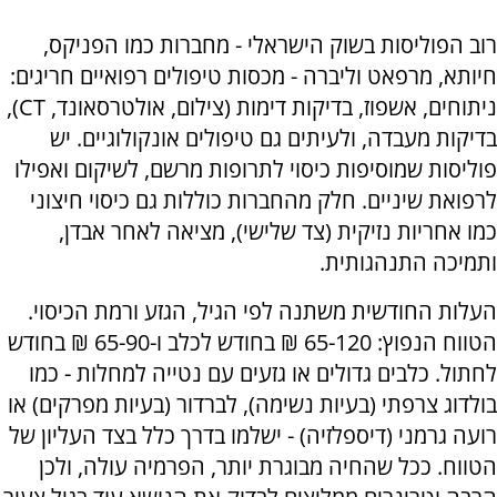
רוב הפוליסות בשוק הישראלי - מחברות כמו הפניקס,
חיותא, מרפאט וליברה - מכסות טיפולים רפואיים חריגים:
ניתוחים, אשפוז, בדיקות דימות (צילום, אולטרסאונד, CT),
בדיקות מעבדה, ולעיתים גם טיפולים אונקולוגיים. יש
פוליסות שמוסיפות כיסוי לתרופות מרשם, לשיקום ואפילו
לרפואת שיניים. חלק מהחברות כוללות גם כיסוי חיצוני
כמו אחריות נזיקית (צד שלישי), מציאה לאחר אבדן,
ותמיכה התנהגותית.
העלות החודשית משתנה לפי הגיל, הגזע ורמת הכיסוי.
הטווח הנפוץ: 65-120 ₪ בחודש לכלב ו-65-90 ₪ בחודש
לחתול. כלבים גדולים או גזעים עם נטייה למחלות - כמו
בולדוג צרפתי (בעיות נשימה), לברדור (בעיות מפרקים) או
רועה גרמני (דיספלזיה) - ישלמו בדרך כלל בצד העליון של
הטווח. ככל שהחיה מבוגרת יותר, הפרמיה עולה, ולכן