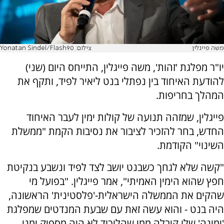
משה פייגלין
צילום: Yonatan Sindel/Flash90
יו"ר מפלגת 'זהות', משה פייגלין, התייחס היום (שני)
להודעת האיחוד בין נפתלי בנט ליאיר לפיד, ותקף את
המהלך בחריפות.
פייגלין, שמזהה תנועה של קולות ימין לעבר האיחוד
החדש, בחר להזכיר לציבור את נסיבות הקמת "ממשלת
השינוי" הקודמת.
"קשה שלא לגחך כשבנט יושב לצד לפיד ונשבע בנקיטת
חפץ שהוא הימין האמיתי", אמר פייגלין. "בפועל מי
שהקים את הממשלה הישראלית-'פלסטינית' הראשונה,
היה בנט - והוא עשה זאת עם שבעת המנדטים שמפלגת
'ימינה' שלו קיבלה ממי שהליכוד לא היה מספיק ימני