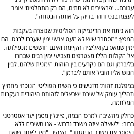
עבורם... 'פראיירים לא מתים, הם רק מתחלפים' אומר
לעצמו בנט וחוזר בדיוק על אותה הבטחה".
הוא ניתח את הדינמיקה הפוליטית שנוצרה בעקבות
המפץ: "מסתבר שיש לא מעט אנשי ימין שעברו לבנט. הם
ימין שמאס בקואליציה הקיימת ואינם חוששים מנפילתה.
אל הקולות הללו מצטרפים מצביעי ימין רבים שבחרו
בליברמן וגם הם נקרעים בין הזהות הימנית שלהם, לבין
הגוש אליו הוביל אותם ליברמן".
במפלגת 'זהות' מדגישים כי השיח הפוליטי הנוכחי מחמיץ
תהליך עומק של שיבת ישראלים לזהותם היהודית בעקבות
המלחמה.
כחלק מהשיבה למרכז הבמה, פייגלין מסמן יעד אסטרטגי
ברור: "לשאלה איזה משרד נדרוש - אנו משיבים ללא
היסוס: את משרד הביטחון,", הצהיר. "מיד לאחר שואת