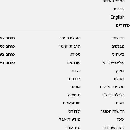
המייל האדום
עברית
English
מדורים
חדשות
העולם הערבי
פורום צע
מבזקים
תרבות ופנאי
פורום נשו
ביטחוני
ספורט
פורום בי
פוליטי-מדיני
פורומים
פורום בי
בארץ
יהדות
בעולם
צרכנות
משפט ופלילים
אופנה
כלכלה ונדל"ן
מוסיקה
דעות
פיוטקאסט
חדשות המגזר
ילדודס
אוכל
מודעות אבל
כיפה שחורה
מזג אוויר