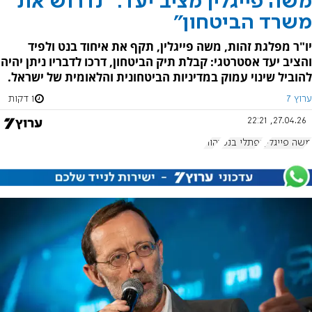
משה פייגלין מציב יעד: "נדרוש את
משרד הביטחון"
יו"ר מפלגת זהות, משה פייגלין, תקף את איחוד בנט ולפיד
והציב יעד אסטרטגי: קבלת תיק הביטחון, דרכו לדבריו ניתן יהיה
להוביל שינוי עמוק במדיניות הביטחונית והלאומית של ישראל.
ערוץ 7
1 דקות
27.04.26, 22:21
משה פייגלין
נפתלי בנט
זהות