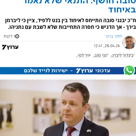
סובה חושף: התנאי שלא נאמר
באיחוד
ח"כ יבגני סובה התייחס לאיחוד בין בנט ללפיד, ציין כי ליברמן
בירך - אך הדגיש כי חסרה התחייבות שלא לשבת עם נתניהו.
חזקי ברוך
1 דקות
28.04.26, 12:41
אביגדור ליברמן
יבגני סובה
יאיר לפיד