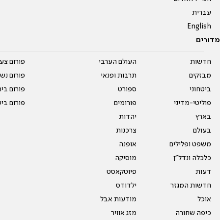
עברית
English
מדורים
חדשות
העולם הערבי
פורום צע
מבזקים
תרבות ופנאי
פורום נשו
ביטחוני
ספורט
פורום בי
פוליטי-מדיני
פורומים
פורום בי
בארץ
יהדות
בעולם
צרכנות
משפט ופלילים
אופנה
כלכלה ונדל"ן
מוסיקה
דעות
פיוטקאסט
חדשות המגזר
ילדודס
אוכל
מודעות אבל
כיפה שחורה
מזג אוויר