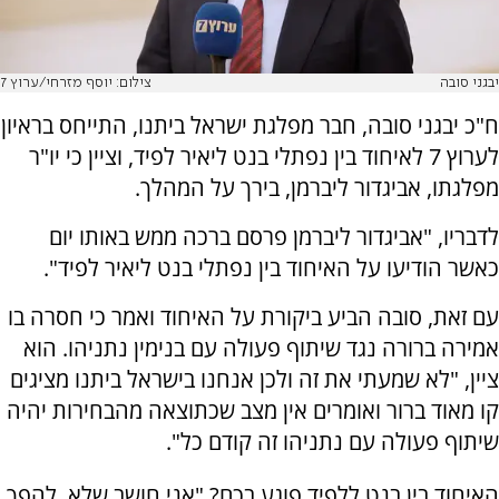
יבגני סובה
צילום: יוסף מזרחי/ערוץ 7
ח"כ יבגני סובה, חבר מפלגת ישראל ביתנו, התייחס בראיון
לערוץ 7 לאיחוד בין נפתלי בנט ליאיר לפיד, וציין כי יו"ר
מפלגתו, אביגדור ליברמן, בירך על המהלך.
לדבריו, "אביגדור ליברמן פרסם ברכה ממש באותו יום
כאשר הודיעו על האיחוד בין נפתלי בנט ליאיר לפיד".
עם זאת, סובה הביע ביקורת על האיחוד ואמר כי חסרה בו
אמירה ברורה נגד שיתוף פעולה עם בנימין נתניהו. הוא
ציין, "לא שמעתי את זה ולכן אנחנו בישראל ביתנו מציגים
קו מאוד ברור ואומרים אין מצב שכתוצאה מהבחירות יהיה
שיתוף פעולה עם נתניהו זה קודם כל".
האיחוד בין בנט ללפיד פוגע בכם? "אני חושב שלא. להפך.