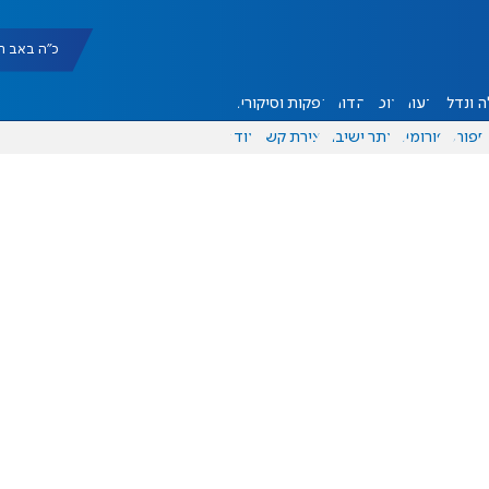
כ"ה באב תשפ"ו |
 ונדל"ן
דעות
אוכל
יהדות
הפקות וסיקורים
ספורט
פורומים
אתר ישיבה
יצירת קשר
עוד