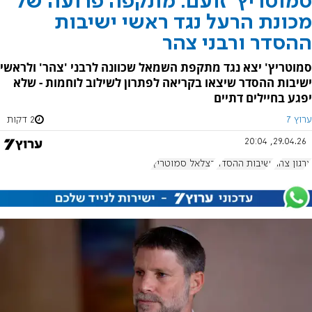
סמוטריץ' זועם: מתקפה פרועה של
מכונת הרעל נגד ראשי ישיבות
ההסדר ורבני צהר
סמוטריץ' יצא נגד מתקפת השמאל שכוונה לרבני 'צהר' ולראשי
ישיבות ההסדר שיצאו בקריאה לפתרון לשילוב לוחמות - שלא
יפגע בחיילים דתיים
ערוץ 7
2 דקות
29.04.26, 20:04
ארגון צהר
ישיבות ההסדר
בצלאל סמוטריץ'