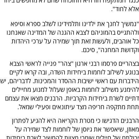
כנגד המתקפה הזו היא ההוכחה שהם לא מחפשים ביחד
אלא לחוד".
"נמשיך לחנך את ילדינו ותלמידינו לשלב ספרא וסיפא
ולהתגייס בהמוניהם לצבא ההגנה של המדינה שאנחנו
כל אוהבים, ולעשות זאת תוך שמירה על ערכי היהדות
וקדושת המחנה", סיכם.
בצהריים פרסמו רבני ארגון "צהר" פנייה לראשי הצבא
בנוגע לשילוב לוחמות ביחידות השדה, ובה קראו לקיים
הידברות עם ראשי ישיבות ההסדר והמכינות. לדבריהם, יש
להימנע משילוב לוחמות באופן שעלול למנוע מחיילים
דתיים לשרת ביחידות הקרביות. הרבנים מצאו את עצמם
תחת מתקפה חריפה מצד עיתונאים ופעילי שמאל.
הרבנים הדגישו כי מטרת הקריאה היא להגיע לפתרון
מאוזן, שיאפשר את גיוסן של לוחמות לצד שמירה על
יכולתם של חיילים שומרי מצוות להמשיך לשרת ביחידות