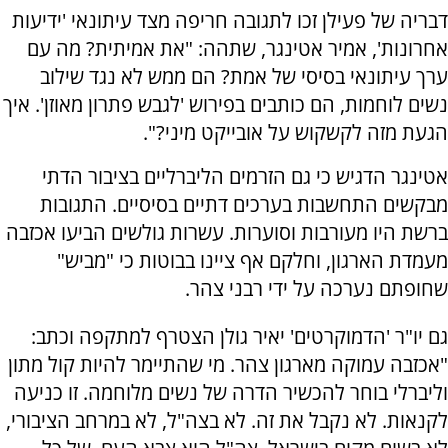
דבריה של פעילן זכו לתגובה חריפה מצד עיתונאי 'ידיעות
אחרונות', אמיר אטינגר, שתהה: "את אמיתית? מה עם
ערך עיתונאי בסיסי של אמת? הם ממש לא נגד שילוב
נשים לוחמות, הם כותבים בפירוש 'לגבש פתרון מאוזן'. איך
הגעת מזה לקשקוש על אובייקט מיני?".
אטינגר הדגיש כי גם הזרמים הליברליים בציבור הדתי
מבקשים התחשבות בערכים דתיים בסיסיים. התגובות
ברשת היו מעורבות וסוערות. עשרות גולשים הביעו אכזבה
מעמדת הארגון, וחלקם אף ציינו בבוטות כי "מביש"
שחופתם נערכה על ידי רבני צהר.
גם יו"ר 'הדמוקרטים' יאיר גולן הצטרף למתקפה וכתב:
"אכזבה עמוקה מארגון צהר. מי שהתיימר להיות קול מתון
וליברלי בוחר להכשיר הדרה של נשים מלוחמה. זו כניעה
לקנאות. לא נקבל את זה. לא בצה"ל, לא במרחב הציבורי,