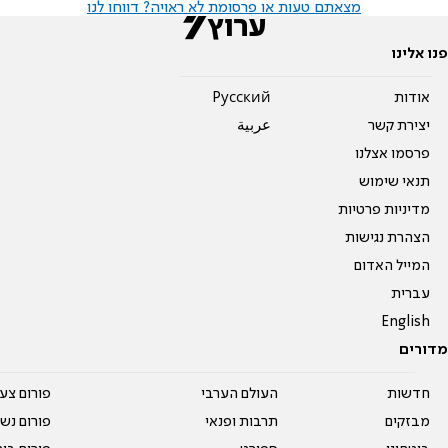
מצאתם טעות או פרסומת לא ראויה? דווחו לנו
פנו אלינו
אודות
Pусский
יצירת קשר
عربية
פרסמו אצלנו
תנאי שימוש
מדיניות פרטיות
הצהרת נגישות
המייל האדום
עברית
English
מדורים
חדשות
העולם הערבי
פורום צע
מבזקים
תרבות ופנאי
פורום נשו