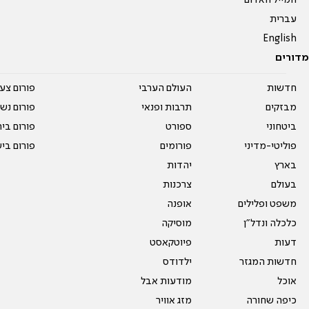
המייל האדום
עברית
English
מדורים
חדשות
העולם הערבי
פורום צע
מבזקים
תרבות ופנאי
פורום נשו
ביטחוני
ספורט
פורום בי
פוליטי-מדיני
פורומים
פורום בי
בארץ
יהדות
בעולם
צרכנות
משפט ופלילים
אופנה
כלכלה ונדל"ן
מוסיקה
דעות
פיוטקאסט
חדשות המגזר
ילדודס
אוכל
מודעות אבל
כיפה שחורה
מזג אוויר