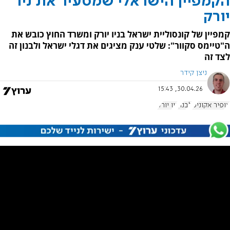
הקמפיין הישראלי שמסעיר את ניו
יורק
קמפיין של קונסוליית ישראל בניו יורק ומשרד החוץ כובש את
ה"טיימס סקוור": שלטי ענק מציגים את דגלי ישראל ולבנון זה
לצד זה
ניצן קידר
30.04.26, 15:43
אופיר אקוניס
לבנון
ניו יורק