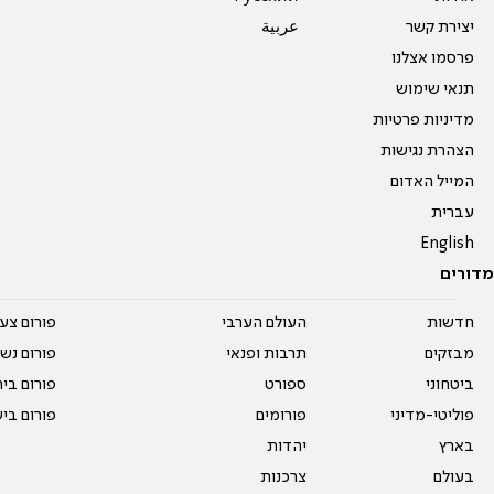
יצירת קשר
عربية
פרסמו אצלנו
תנאי שימוש
מדיניות פרטיות
הצהרת נגישות
המייל האדום
עברית
English
מדורים
חדשות
העולם הערבי
פורום צע
מבזקים
תרבות ופנאי
פורום נשו
ביטחוני
ספורט
פורום בי
פוליטי-מדיני
פורומים
פורום בי
בארץ
יהדות
בעולם
צרכנות