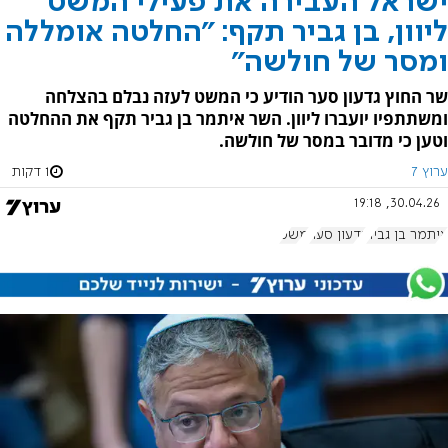
ישראל העבירה את פעילי המשט
ליוון, בן גביר תקף: "החלטה אומללה
ומסר של חולשה"
שר החוץ גדעון סער הודיע כי המשט לעזה נבלם בהצלחה
ומשתתפיו יועברו ליוון. השר איתמר בן גביר תקף את ההחלטה
וטען כי מדובר במסר של חולשה.
ערוץ 7
1 דקות
30.04.26, 19:18
איתמר בן גביר
גדעון סער
משט