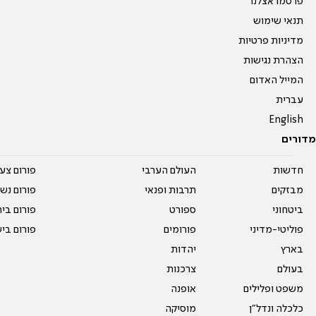
פרסמו אצלנו
תנאי שימוש
מדיניות פרטיות
הצהרת נגישות
המייל האדום
עברית
English
מדורים
חדשות
העולם הערבי
פורום צע
מבזקים
תרבות ופנאי
פורום נשו
ביטחוני
ספורט
פורום בי
פוליטי-מדיני
פורומים
פורום בי
בארץ
יהדות
בעולם
צרכנות
משפט ופלילים
אופנה
כלכלה ונדל"ן
מוסיקה