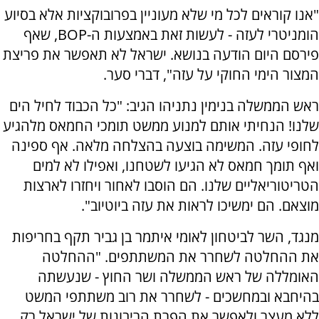
"‏אנו קוראים לכל מי שלא מעוניין בפרובוקציות אלא בסיוע
הומניטרי לעזה - לעשות זאת באמצעות ה-BOP, שאף
פירסם היום הודעה בנושא. ‏ישראל לא תאפשר את פריצת
המצור הימי החוקי על עזה", דברי סער.
ראש הממשלה בנימין נתניהו הגיב: "כל הכבוד לחיל הים
שלנו! הנחיתי אותם למנוע ממשט תומכי החמאס מלהגיע
לחופי עזה. המשימה בוצעה בהצלחה מלאה. אף ספינה
ואף תומך חמאס לא הגיעו לשטחנו, ואפילו לא למים
הטריטוריאליים שלנו. הם הוסבו לאחור ויחזרו לארצות
מוצאם. הם ימשיכו לראות את עזה ביוטיוב".
מנגד, השר לביטחון לאומי איתמר בן גביר תקף בחריפות
את ההחלטה לשחרר את המשתתפים. "ההחלטה
האומללה של ראש הממשלה ושר החוץ - שנעשתה
בהיחבא ובמחשכים - לשחרר את רוב משתתפי המשט
ללא מעצר ולאפשר את הפרת הריבונות של ישראל רק