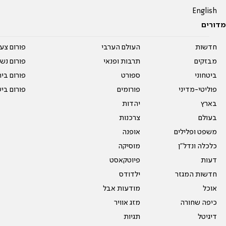
English
מדורים
חדשות
העולם הערבי
פורום צע
מבזקים
תרבות ופנאי
פורום נשו
ביטחוני
ספורט
פורום בי
פוליטי-מדיני
פורומים
פורום בי
בארץ
יהדות
בעולם
צרכנות
משפט ופלילים
אופנה
כלכלה ונדל"ן
מוסיקה
דעות
פיוטקאסט
חדשות המגזר
ילדודס
אוכל
מודעות אבל
כיפה שחורה
מזג אוויר
דיגיטל
תגיות