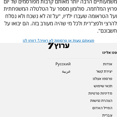
משמעותיים הרבה יותר מאותם קרבות מפורסמים של יום
פרוץ המלחמה. סולומון מספר על הטלטלה המשפחתית
ועל הטראומה שעברו ילדיו, "על זה לא נשכח ולא נסלח
להרצי ולפצ"רית ולכל מי שהיה מעורב בזה. הם יבואו על
חשבונם".
מצאתם טעות או פרסומת לא ראויה? דווחו לנו
פנו אלינו
אודות
Pусский
יצירת קשר
عربية
פרסמו אצלנו
תנאי שימוש
מדיניות פרטיות
הצהרת נגישות
המייל האדום
עברית