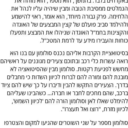
באקדחים בלבד. בהמשך, הוא מספר, הוא מזהה את
הנמלטים ממסיבת הנובה ומבין שיהיה עליו לנהל את
הלחימה. פרק גבורה מיוחד, הוא אומר, ראוי להישמע
ולהילמד סביב פועלם של קצין המבצעים של האוגדה
והקצינות בחמ"ל האוגדה שניהלו את המבצע ותפעלו
כוחות והעבירו מידע עד לרמת המטכ"ל.
בסיטואציית הקרבות אליהם נכנס סולומון עם בנו הוא
רואה עשרות כלי רכב ובתוכם צעירים מגוננים על ראשיהם
מחשש לפגיעת רקטות. סולומון מבין שהסיטואציה לא
מובנת להם ומורה להם לברוח לכיוון השדות כי מחבלים
בדרך. הצעירים התקשו להבין ודיברו על כך שיש להם ציוד
ברכב, שהם מחכים לחבר או חברה... כשהבינו שעליהם
להימלט שאלו לאן וסולומון הורה להם 'לכיוון השמש',
לכיוון מזרח, "רוצו ואל תעצרו".
סולומון מספר על שני השוטרים שהגיעו למקום והצטרפו