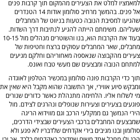
למאמציו למלט את הצעירים מהמקום תוך קרבות פנים
אל פנים. בהמשך מרחיב סולומון אודות 14 הטנדרים
שהגיעו למסיבת הנובה כטעות בניווט של המחבלים
שעליהם. משימתם הייתה להגיע לנתיבות דרך השדות.
בעוד את הקרבות הוא, בנו והשוטרים מנהלים מול 10-15
מחבלים, שאר המחבלים עסוקים ברצח וחטיפות של
צעירים מהקבוצה שנאספה מאחוריהם וחלקם מגיעים
למתחם הנובה ומבצעים שם מעשי טבח ואונס.
תוך כדי הקרבות פונה סולומון במכשיר הטלפון לאוגדה
ומבקש סיוע אווירי, אך התשובה שהוא מקבל היא שאין את
מי לשלוח אליו. הלחימה מתנהלת כאשר כדורים שנורים
פוגעים בצעירים וצעירות שנופלים ונהרגים לצידם. מול
הירי הנמשך גם ממקלעי הרכב וגם מווידוא הריגה
שמבצעים המחבלים ברכבי הצעירים שבצידי הדרכים,
סולומון ובנו מגיבים בירי אקדחים שלדבריו לא פגע ולא
הרג ולו מחבל אחד משום שמדובר באקדחים בלבד, אך ירי