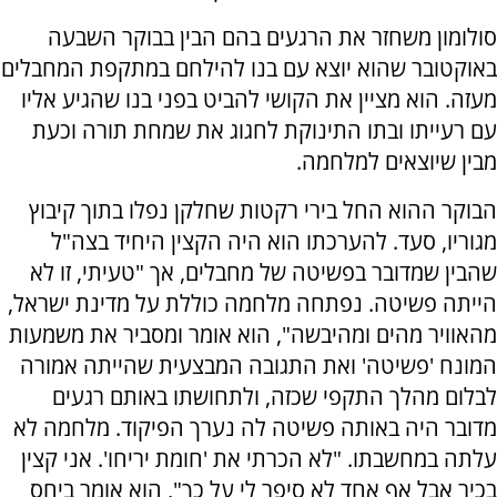
סולומון משחזר את הרגעים בהם הבין בבוקר השבעה
באוקטובר שהוא יוצא עם בנו להילחם במתקפת המחבלים
מעזה. הוא מציין את הקושי להביט בפני בנו שהגיע אליו
עם רעייתו ובתו התינוקת לחגוג את שמחת תורה וכעת
מבין שיוצאים למלחמה.
הבוקר ההוא החל בירי רקטות שחלקן נפלו בתוך קיבוץ
מגוריו, סעד. להערכתו הוא היה הקצין היחיד בצה"ל
שהבין שמדובר בפשיטה של מחבלים, אך "טעיתי, זו לא
הייתה פשיטה. נפתחה מלחמה כוללת על מדינת ישראל,
מהאוויר מהים ומהיבשה", הוא אומר ומסביר את משמעות
המונח 'פשיטה' ואת התגובה המבצעית שהייתה אמורה
לבלום מהלך התקפי שכזה, ולתחושתו באותם רגעים
מדובר היה באותה פשיטה לה נערך הפיקוד. מלחמה לא
עלתה במחשבתו. "לא הכרתי את 'חומת יריחו'. אני קצין
בכיר אבל אף אחד לא סיפר לי על כך", הוא אומר ביחס