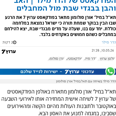
הפודקאסט של הדר מילר | האב
והבן בבגדי שבת מול המחבלים
תא"ל במיל' אורן סולומון מתאר בפודקאסט ערוץ 7 את הרגע
שבו הבין בבוקר שמחת תורה כי ישראל נמצאת במלחמה
כוללת. יחד עם בנו, שעלה על מדים מבגדי שבת, יצא להילחם
במחבלים כשהם חמושים באקדחים בלבד.
הדר מילר
2 דקות
10.05.26, 21:28
אולפן ערוץ 7
הדר מילר
פודקאסטים
אורן סולומון
הדר מילר בשיחה עם תאל במיל' אורן סולומון
תא"ל במיל' אורן סולומון מתארח באולפן הפודקאסטים
של ערוץ 7 לשיחה אישית המחזירה אותו לאירועי השבעה
באוקטובר ולתובנות העולות מהיום הקשה ומהאירועים
שסביבו, במגמה למנוע את האסון הבא.