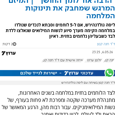
"הרבה אור לתוך החושך" | המיזם
המרגש שמחבק את תינוקות
המלחמה
ליסה גולדנהירש, אם ל-5 לוחמים וסבתא לנכדים שנולדו
במלחמה הקימה מערך סיוע לנשות המילואים שנאלצו ללדת
לבד כשבעליהן נלחמים בחזית. ראיון
ד"ר חנה קטן
2 דקות
6.05.26, 23:25
חנה קטן
אולפן ערוץ 7
שיחה אישית עם ד"ר חנה קטן
ד”ר חנה קטן בשיחה עם ליסה גולדנהירש
לצד הלוחמים בחזית במלחמה בשנים האחרונות,
מתנהלת מערכה שקטה ומפרכת לא פחות בעורף, של
נשות המילואימניקים. עבור רבות מהן, הרגע המאושר של
הבאת ילד לעולם, לרווי בדידות ואתגר.