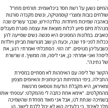
המיזם נשען על רשת חסד בינלאומית: תורמים מחו"ל
שולחים בובות ומוצרי קוסמטיקה, ונשים מקנדה סורגות
באהבה שמיכות מיוחדות. גולדנהירש, שכבר עשרים שנה
מנהלת מיזם סיוע לכלות מוצאת את עצמה סוגרת מעגלים
כואבים. במלונות המפונים היא פגשה נשים שסייעה להן
ככלות לפני 19 שנה, וכעת הן שוב מגורשות מביתן ויולדות
כשבעליהן מגויסים. "זה הזוי. הסתכלתי ואמרתי: רגע, את
ליסה? ואני אמרתי: כן, אני ליסה, וזה ממשיך. זו שרשרת
של נתינה".
הקשר של ליסה עם האימהות לא מסתיים במסירת
החבילה. בימי המתיחות הביטחונית והאיומים מצפון
ומאיראן, היא מקבלת הודעות ווטסאפ מרגשות
מהמקלטים. "אימא אחת כתבה לי מהמקלט: 'עטפתי אותו
בשמיכה שנתת לנו, אבל אני מאוד מפחדת שהשמיכה
תלך לאיבוד, כי בלעדיה הוא לא יכול ללכת לישון'. הן