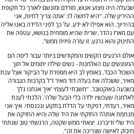
שבעלה היה פצוע אנוש, מורדם ומונשם לאורך כל תקופת
ההיריון שלה. "היא לחשה לו: 'אתה צריך לחיות, אני
בהיריון'. הוא אפילו לא ידע. על כך לפני הלידה באנו אליה
עם מארז נהדר. שרית שהיא מומחית בנושא, עטפה את
התינוק והוא נרגע. זו עזרה פיזית ממש".
אולם הרגעים הקשים והמקודשים ביותר עבור ליסה הם
המפגשים עם האלמנות - נשים שילדו יתומים אל תוך
השכול הכבד. באומץ לב היא מספרת על הביקור אצל ענת
מאיר, ששכלה את בעלה דוד מאיר ז"ל בקרבות הגבורה
בשבעה באוקטובר. "חשבתי לעצמי 'איך אנחנו נלך
לאלמנה שעכשיו ילדה בלי הבעל שלה'. הלכתי לענת
מאיר, רעדתי, דפקתי על הדלת בתקוע ונכנסתי. איך אני
מנחמת אותה? החזקתי את היד שלה והיא החזיקה את
היד שלי ודיברנו. יצאתי ממש שקטה, הרגשתי טוב שנתתי
חיבוק לאישה שצריכה את זה".