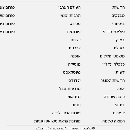
חדשות
העולם הערבי
פורום צע
מבזקים
תרבות ופנאי
פורום נשו
ביטחוני
ספורט
פורום בי
פוליטי-מדיני
פורומים
פורום בי
בארץ
יהדות
בעולם
צרכנות
משפט ופלילים
אופנה
כלכלה ונדל"ן
מוסיקה
דעות
פיוטקאסט
חדשות המגזר
ילדודס
אוכל
מודעות אבל
כיפה שחורה
מזג אוויר
דיגיטל
תגיות
צעירים
פורום הריון ולידה
רפואה שלמה
פורום לקראת נישואין וזוגיות
© כל הזכויות שמורות לישראל נשיונל ניוז בע"מ.