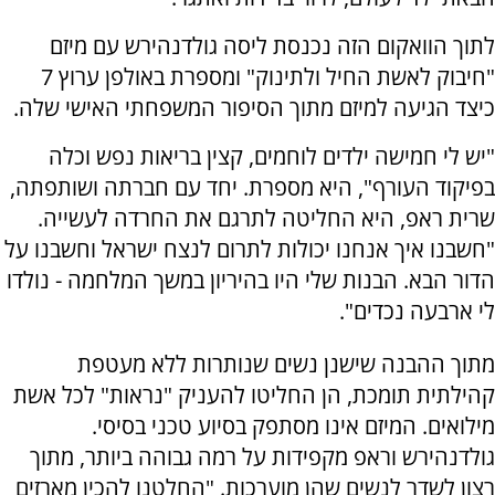
לתוך הוואקום הזה נכנסת ליסה גולדנהירש עם מיזם
"חיבוק לאשת החיל ולתינוק" ומספרת באולפן ערוץ 7
כיצד הגיעה למיזם מתוך הסיפור המשפחתי האישי שלה.
"יש לי חמישה ילדים לוחמים, קצין בריאות נפש וכלה
בפיקוד העורף", היא מספרת. יחד עם חברתה ושותפתה,
שרית ראפ, היא החליטה לתרגם את החרדה לעשייה.
"חשבנו איך אנחנו יכולות לתרום לנצח ישראל וחשבנו על
הדור הבא. הבנות שלי היו בהיריון במשך המלחמה - נולדו
לי ארבעה נכדים".
מתוך ההבנה שישנן נשים שנותרות ללא מעטפת
קהילתית תומכת, הן החליטו להעניק "נראות" לכל אשת
מילואים. המיזם אינו מסתפק בסיוע טכני בסיסי.
גולדנהירש וראפ מקפידות על רמה גבוהה ביותר, מתוך
רצון לשדר לנשים שהן מוערכות. "החלטנו להכין מארזים