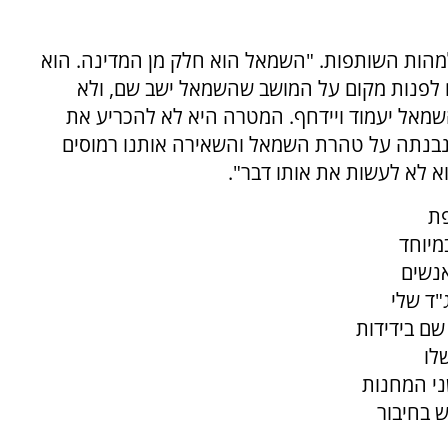
למהות השותפות. "השמאל הוא חלק מן המדינה. הוא
ם לפנות מקום על המושב שהשמאל ישב שם, ולא
שמאל יעמוד ויידחף. המטרה היא לא להכריע את
נבנתה על טהרת השמאל והשאירה אותנו רמוסים
וא לא לעשות את אותו דבר".
פת
מיוחד
אנשים
תי לא מזמן ביום הולדת 80 למג"ד שלי
 שם בידידות
לו
י המחנות
ש בחיבור