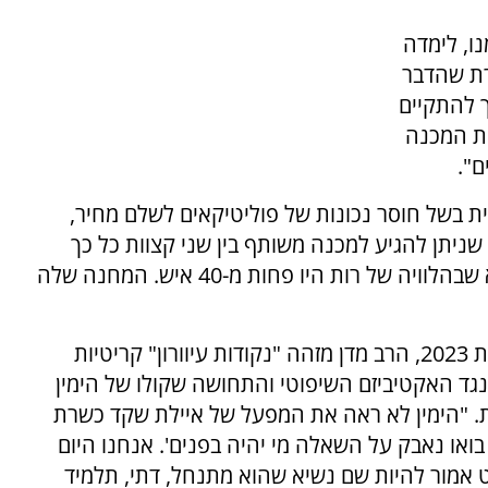
ו, לימדה
רת שהדבר
ך להתקיים
את המכנה
ם".
 בשל חוסר נכונות של פוליטיקאים לשלם מחיר,
שניתן להגיע למכנה משותף בין שני קצוות כל כך
רחוקים היא הישג תודעתי. הכאב הגדול שלי הוא שבהלוויה של רות היו פחות מ-40 איש. המחנה שלה
כשהוא נדרש לנתח את הסכסוך החוקתי של שנת 2023, הרב מדן מזהה "נקודות עיוורון" קריטיות
גד האקטיביזם השיפוטי והתחושה שקולו של הימין
. "הימין לא ראה את המפעל של איילת שקד כשרת
או נאבק על השאלה מי יהיה בפנים'. אנחנו היום
 אמור להיות שם נשיא שהוא מתנחל, דתי, תלמיד