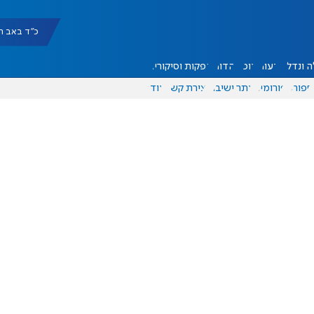
כ"ד באב תשפ"ו |
 ונדל"ן
דעות
אוכל
יהדות
הפקות וסיקורים
ספורט
פורומים
אתר ישיבה
יצירת קשר
עוד