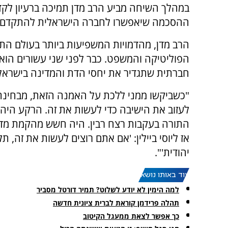
במהלך השיחה מביע הרב מדן תמיכה ברעיון לקדם
ההסכמה שיאפשרו לחברה הישראלית להתקדם יחד
הרב מדן, מהדמויות המשפיעות ביותר בעולם התור
הפוליטיקה והמשפט. כבר לפני שני עשורים הוא ח
חברתית שתגדיר את יחסי הדת והמדינה בישראל
"כשביקשו ממני ללכת על האמנה הזאת, מבחינתי ז
לעזוב את הישיבה כדי לעשות את זה. הרקע היה
התורה בעקבות רצח רבין. היה חשש מהקמת מדי
אז ליוסי ביילין: 'אם אתם רוצים לעשות את זה, 
יהודית'".
עוד באותו נושא:
למה הימין לא יודע לשלוט? תמיר דורטל מסביר
תהלה פרידמן קוראת לברית ציונית חדשה
כך אפשר לצאת ממעגל הקיטוב