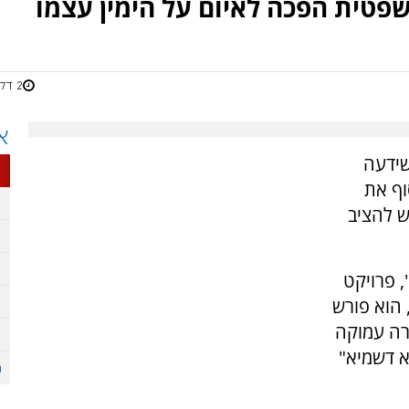
פטית הפכה לאיום על הימין עצמו
2 דקות
א
שידעה
וף את
 להציב
 פרויקט
ודי, הוא פורש
רה עמוקה
א דשמיא"