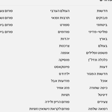
מדורים
חדשות
העולם הערבי
פורום צע
מבזקים
תרבות ופנאי
פורום נשו
ביטחוני
ספורט
פורום בי
פוליטי-מדיני
פורומים
פורום בי
בארץ
יהדות
בעולם
צרכנות
משפט ופלילים
אופנה
כלכלה ונדל"ן
מוסיקה
דעות
פיוטקאסט
חדשות המגזר
ילדודס
אוכל
מודעות אבל
כיפה שחורה
מזג אוויר
דיגיטל
תגיות
צעירים
פורום הריון ולידה
רפואה שלמה
פורום לקראת נישואין וזוגיות