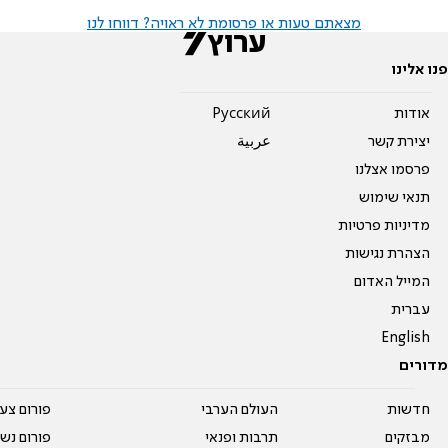
מצאתם טעות או פרסומת לא ראויה? דווחו לנו
פנו אלינו
אודות
Pусский
יצירת קשר
عربية
פרסמו אצלנו
תנאי שימוש
מדיניות פרטיות
הצהרת נגישות
המייל האדום
עברית
English
מדורים
חדשות
העולם הערבי
פורום צע
מבזקים
תרבות ופנאי
פורום נשו