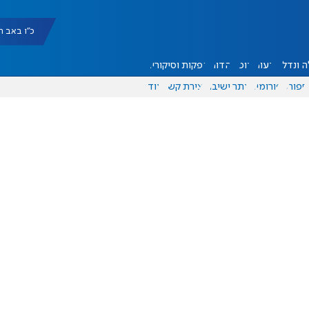
כ"ו באב תשפ"ו |
 ונדל"ן
דעות
אוכל
יהדות
הפקות וסיקורים
ספורט
פורומים
אתר ישיבה
יצירת קשר
עוד