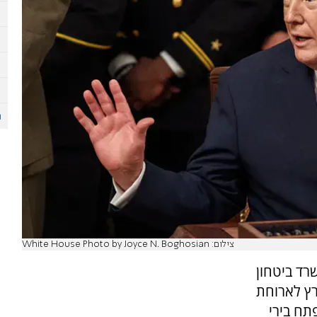
צילום: White House Photo by Joyce N. Boghosian
רד ביטחון
רץ לארוחת
תח בירי