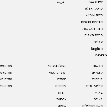
יצירת קשר
عربية
פרסמו אצלנו
תנאי שימוש
מדיניות פרטיות
הצהרת נגישות
המייל האדום
עברית
English
מדורים
חדשות
העולם הערבי
פורום צע
מבזקים
תרבות ופנאי
פורום נשו
ביטחוני
ספורט
פורום בי
פוליטי-מדיני
פורומים
פורום בי
בארץ
יהדות
בעולם
צרכנות
משפט ופלילים
אופנה