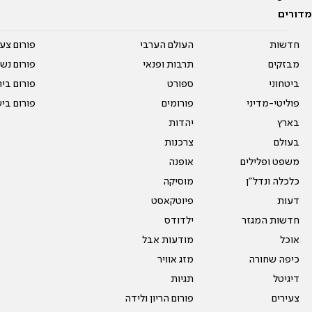
מדורים
חדשות
העולם הערבי
פורום צע
מבזקים
תרבות ופנאי
פורום נשו
ביטחוני
ספורט
פורום בי
פוליטי-מדיני
פורומים
פורום בי
בארץ
יהדות
בעולם
צרכנות
משפט ופלילים
אופנה
כלכלה ונדל"ן
מוסיקה
דעות
פיוטקאסט
חדשות המגזר
ילדודס
אוכל
מודעות אבל
כיפה שחורה
מזג אוויר
דיגיטל
תגיות
צעירים
פורום הריון ולידה