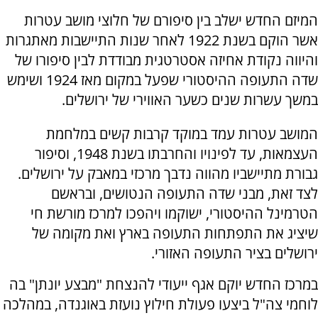
המיזם החדש ישלב בין סיפורם של חלוצי מושב עטרות
אשר הוקם בשנת 1922 לאחר שנות התיישבות מאתגרות
והיווה נקודת אחיזה אסטרטגית מבודדת לבין סיפורו של
שדה התעופה ההיסטורי שפעל במקום מאז 1924 ושימש
במשך עשרות שנים כשער האווירי של ירושלים.
המושב עטרות עמד במוקד קרבות קשים במלחמת
העצמאות, עד לפינויו והחרבתו בשנת 1948, וסיפור
גבורת מתיישביו מהווה נדבך מרכזי במאבק על ירושלים.
לצד זאת, מבני שדה התעופה הנטושים, ובראשם
הטרמינל ההיסטורי, ישוקמו ויהפכו למרכז מורשת חי
שיציג את התפתחות התעופה בארץ ואת מקומה של
ירושלים בציר התעופה האזורי.
במרכז החדש יוקם אגף ייעודי להנצחת "מבצע יונתן" בה
לוחמי צה"ל ביצעו פעולת חילוץ נועזת באוגנדה, במהלכה