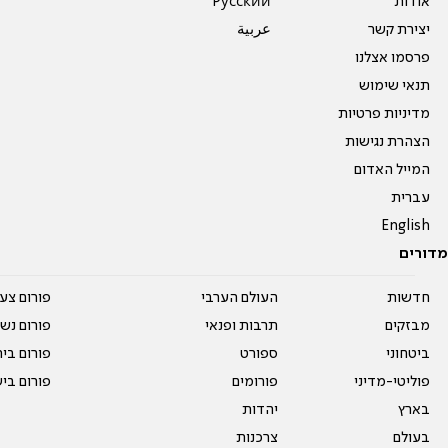
אודות
Pусский
יצירת קשר
عربية
פרסמו אצלנו
תנאי שימוש
מדיניות פרטיות
הצהרת נגישות
המייל האדום
עברית
English
מדורים
חדשות
העולם הערבי
פורום צע
מבזקים
תרבות ופנאי
פורום נשו
ביטחוני
ספורט
פורום בי
פוליטי-מדיני
פורומים
פורום בי
בארץ
יהדות
בעולם
צרכנות