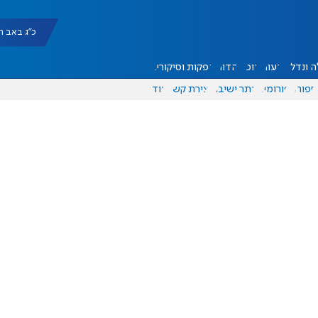
כ"ג באב תשפ"ו |
 ונדל"ן
דעות
אוכל
יהדות
הפקות וסיקורים
ספורט
פורומים
אתר ישיבה
יצירת קשר
עוד