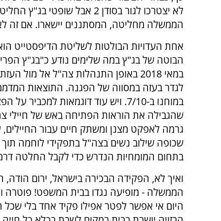
לא יצטרכו לגור בסודן 2 אבל ש
הממשלה מחליטה, המסתננים יישארו. אם זה לא ד
אחת העדויות הבולטות לשליטת הדיפסטייט הוא
הבוטה של בג"ץ במה שלימים נודע כ"בג"ץ הפרי
במאי 2018 באופן התנהלות צה"ל אל מול הע
לגדר בעזה במסווה של הפגנה. התוצאות המדממ
במוחנו ב-7/10. ויש עוד דוגמאות למכביר על 
שהגבילה את הוראות הפתיחה באש של חיילי צ
גרמה לאפקט מצנן ומשתק חיים עבור החיילים, ע
שכופה שילוב נשים בצה"ל בתפקידי לוחמה תוך
בתחום המומחיות הנדרש כדי לקבל החלטה דרמט
ואיך לא, הפקידה הבכירה בישראל, ירום הודה, 
הממשלה - מופיעה נגדו בבית המשפט! פוטרה ו
היום אי אפשר לפטר אפילו פקיד אחד בלי שכל
הבזויה יושבת בבית במקום לשבת בכלא כל חייה על