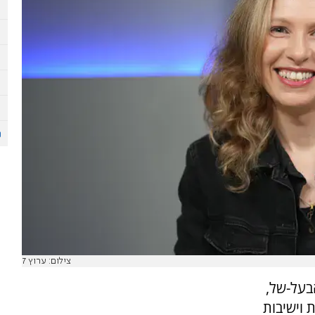
צילום: ערוץ 7
בעל-של,
 וישיבות