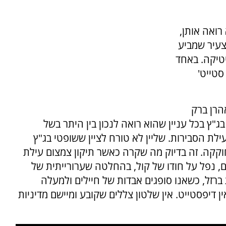
רואה אותן,
עיר שמביע
יטיקה. באחד
סטייט'
הרן ברק
 בכל עניין שהוא רואה לנכון בין היתר בשל
ת הסבירות. שליין לא טורח לציין ששופטי בג"ץ
וקקה. זה בדיוק מה שקרה כאשר תיקון צמצום עילת
חוק יסוד שחוקק בתמיכה של 64 ח"כים, נפל על חודו של קול, בהחלטה שערורייתית של
ת חרבות ברזל, כשאנו סופגים אבדות של חיילים ולמעלה
- אין דיפסטייט. אין שלטון צללים שקובע ומיישם מדיניות