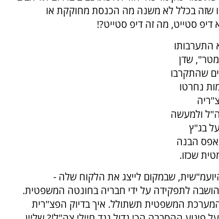
ופטי בג"ץ החליטו שזה בכלל לא משנה מה הכנסת מחוקקת או
יפ סטייט, מה זה דיפ סטייט?!
 התערבותו
מטר", שדן
זתים שהתקרבו
ות נחרטו
הפצ"ריה
ה"ל ולמעשה
ל בג"ץ
 אפס הבנה
ית שכזו.
היועמ"שית, שבמקום לייצג את הלקוח שלה -
הושבה לתפקידה על ידי חבריה בחונטה המשפטית.
 המערכת המשפטית תשתולל. איך בדיוק הפצ"רית
 פיגוע ההסברה הכי גדול נגד חיילי צה"ל!? שליין