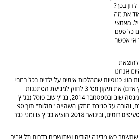
לדון בכך?
יודע טוב מאוד את מה
ל. מאמצי
ם כל פעם
 אי אפשר
להוצאת
ום אנחנו
זו: כנופיות שמהלכות אימים על ילדים בכל רחבי
הארץ. נזכיר שבספטמבר 2013, בג"ץ פוסל (בג"ץ אדם) את תיקון מס' 3 לחוק למניעת הסתננות
שאפשר כליאה של מסתננים ל-3 שנים. הכנסת מנסה שוב ובספטמבר 2014, בג"ץ שוב פוסל (בג"ץ
דסטה) את תיקון מס' 4 לחוק, שהחליף את הקודם, והורה על סגירת מתקן השהייה "חולות" תוך 90
יום. גם בשנים שלאחר מכן (כמו ב-2015) נפסלו סעיפים דומים, ובינואר 2018 הוציא בג"ץ צו זמני נגד
 שתשמר כאן מדינה יהודית ושתושבים בדרום תל אביב