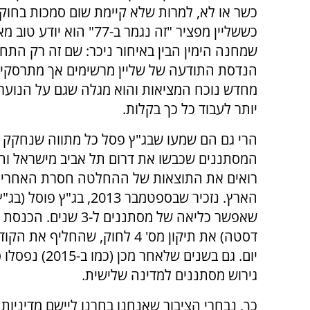
כשר או לא, למרות שלא קיימת שום סמכות בחוק 
כששליין מפציר "זה נגמר ב-77" הוא 
שמחנה הימין הבין באיחור ניכר: שם זה רק התחי
הנדסת התודעה של שליין מרשימים אך מתרסקי
מחדש נוכח המציאות והוא מגלה שגם על הנוער
יותר לעבוד כל כך בקלות.
הרי גם הם שמעו שבג"ץ פסל כל מתווה שנחקק 
המסתננים שכבשו את דרום תל אביב מישראל והי
רואים את התוצאות של ההחלטה חסרת האחריות ה
גירוש מסתננים למדינה שלישית.
כך, נבחרי הציבור שאנחנו בחרנו ליישם מדיניות