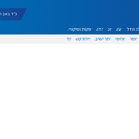
כ"ד באב תשפ"ו |
 ונדל"ן
דעות
אוכל
יהדות
הפקות וסיקורים
ספורט
פורומים
אתר ישיבה
יצירת קשר
עוד