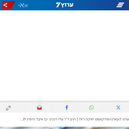
+
-
ערוץ 7
בארץ
פודקאסט 'חוקה רזה' | הרב ד"ר עדו רכניץ: כך איבד הימין לגיטימציה לרפורמה משפטית