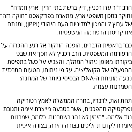
הרב ד"ר עדו רכניץ, דיין ברשת בתי הדין "ארץ חמדה"
וחוקר במכון משפטי ארץ, מתארח בפודקאסט "חוקה רזה"
של ערוץ 7 והמכון למדיניות העם היהודי (JPPI), ומנתח
את קריסת הרפורמה המשפטית.
כבר בראשית הדברים, הופנה הזרקור אל רגע ההכרזה על
הרפורמה המשפטית. הרב רכניץ לא חסך את שבט
ביקורתו מאופן ניהול המהלך, והצביע על כשל בתפיסת
ההפעלה של הקואליציה. על פי ניתוחו, הטעות המרכזית
נבעה מזניחת ה-DNA הבסיסי ביותר של המחנה:
השמרנות עצמה.
תחת זאת, לדבריו, בחרה הממשלה לאמץ רטוריקה
ופרקטיקה מהפכנית, אשר בטבעה מייצרת אימה ותגובת
נגד אלימה. "הימין לא נהג בשמרנות. כלומר, שמרנות
אומרת לקדם תהליכים בצורה זהירה, בצורה איטית