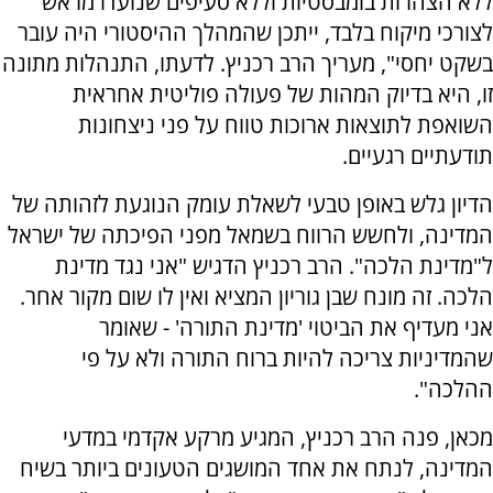
ללא הצהרות בומבסטיות וללא סעיפים שנועדו מראש
לצורכי מיקוח בלבד, ייתכן שהמהלך ההיסטורי היה עובר
בשקט יחסי", מעריך הרב רכניץ. לדעתו, התנהלות מתונה
זו, היא בדיוק המהות של פעולה פוליטית אחראית
השואפת לתוצאות ארוכות טווח על פני ניצחונות
תודעתיים רגעיים.
הדיון גלש באופן טבעי לשאלת עומק הנוגעת לזהותה של
המדינה, ולחשש הרווח בשמאל מפני הפיכתה של ישראל
ל"מדינת הלכה". הרב רכניץ הדגיש "אני נגד מדינת
הלכה. זה מונח שבן גוריון המציא ואין לו שום מקור אחר.
אני מעדיף את הביטוי 'מדינת התורה' - שאומר
שהמדיניות צריכה להיות ברוח התורה ולא על פי
ההלכה".
מכאן, פנה הרב רכניץ, המגיע מרקע אקדמי במדעי
המדינה, לנתח את אחד המושגים הטעונים ביותר בשיח