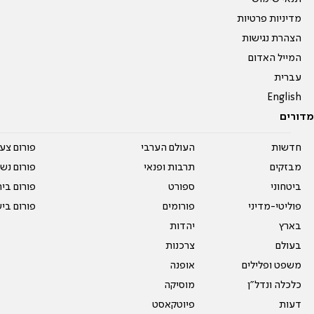
מדיניות פרטיות
הצהרת נגישות
המייל האדום
עברית
English
מדורים
חדשות
העולם הערבי
פורום צע
מבזקים
תרבות ופנאי
פורום נשו
ביטחוני
ספורט
פורום בי
פוליטי-מדיני
פורומים
פורום בי
בארץ
יהדות
בעולם
צרכנות
משפט ופלילים
אופנה
כלכלה ונדל"ן
מוסיקה
דעות
פיוטקאסט