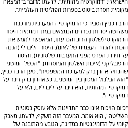
הישראלי: "דמוקרטיה מהותית". לדעתו מדובר ב"המצאה
מקומית חסרת ביסוס בספרות הפוליטית העולמית".
הרב רכניץ הסביר כי הדמוקרטיה המערבית מורכבת
משלושה יסודות נפרדים הנמצאים במתח מתמיד: היסוד
הדמוקרטי (שלטון הרוב והכרעתו, המאפשר לממש את
הזכות להגדרה עצמית של לאום), היסוד הליברלי (הגנה
על חירות הפרט מפני התערבות שלטונית), והיסוד
הרפובליקני (איכות השלטון והמוסדות). "הכשל המושגי
שהנחיל אהרן ברק למערכת המשפטית", טען הרב רכניץ,
"הוא הבלבול המכוון בין המושגים. כשאהרון ברק דיבר על
דמוקרטיה מהותית, הוא דיבר על ליברליזם, ולא על
דמוקרטיה".
"כיום הויכוח אינו כבר התדיינות אלא עוסק בסוגיית
השליטה", הוא אומר. המעבר הזה משקף, לדעתו, מאבק
קיומי על הדומיננטיות במדינה, הנובע מהתובנה של