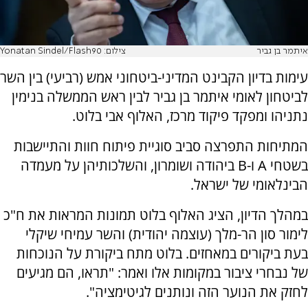
איתמר בן גביר
צילום: Yonatan Sindel/Flash90
עימות בדיון הקבינט המדיני-ביטחוני אמש (רביעי) בין השר
לביטחון לאומי איתמר בן גביר לבין ראש הממשלה בנימין
נתניהו ומפקד פיקוד מרכז, האלוף אבי בלוט.
המתיחות התפרצה סביב סוגיית פיתוח חוות והתיישבות
בשטחי A ו-B ביהודה ושומרון, והשלכותיהן על מעמדה
הבינלאומי של ישראל.
במהלך הדיון, הציג האלוף בלוט תמונות המראות את ח"כ
לימור סון הר-מלך (עוצמה יהודית) והשר עמיחי שיקלי
בעת ביקורים במאחזים. בלוט מתח ביקורת על הנוכחות
של נבחרי ציבור במקומות אלו ואמר: "תראו, הם מגיעים
לחזק את הנוער הזה ונותנים לגיטימציה".