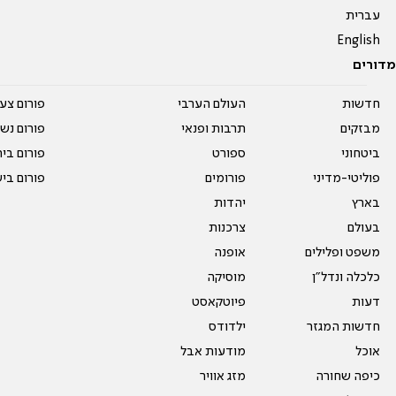
עברית
English
מדורים
חדשות
העולם הערבי
פורום צע
מבזקים
תרבות ופנאי
פורום נשו
ביטחוני
ספורט
פורום בי
פוליטי-מדיני
פורומים
פורום בי
בארץ
יהדות
בעולם
צרכנות
משפט ופלילים
אופנה
כלכלה ונדל"ן
מוסיקה
דעות
פיוטקאסט
חדשות המגזר
ילדודס
אוכל
מודעות אבל
כיפה שחורה
מזג אוויר