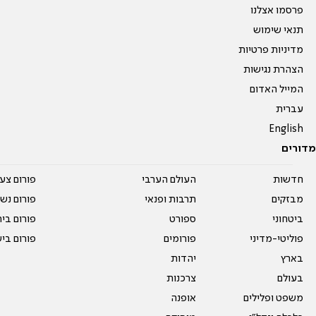
פרסמו אצלנו
תנאי שימוש
מדיניות פרטיות
הצהרת נגישות
המייל האדום
עברית
English
מדורים
חדשות
העולם הערבי
פורום צע
מבזקים
תרבות ופנאי
פורום נשו
ביטחוני
ספורט
פורום בי
פוליטי-מדיני
פורומים
פורום בי
בארץ
יהדות
בעולם
צרכנות
משפט ופלילים
אופנה