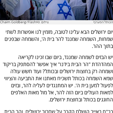
הכותל המערבי
צילום: Chaim Goldberg/Flash90
יום ירושלים הבא עלינו לטובה, מזמין לנו אפשרות לשתי
שמחות, השמחה שמנגד להר בית ה', והשמחה שבפנים
בתוך ההר.
יש הבזים לשמחה שמנגד, ביום שבו זכינו לקריאה
המהדהדת "הר הבית בידנו" איך אפשר להסתפק בריקוד
ושמחה רק בחוצות ירושלים ובכותל? ועוד חשש עולה
שמא השמחה בכותל תשכיח מאתנו את התביעה והציווי
לפעול למען בית ה'. יש המתנגדים לעליה להר, ובזים
למאות העולים ביום הזה להר, אל מול מאות האלפים
החוגגים בכותל ובחוצות ירושלים.
בכ"ח באייר הושלם הקרב על שחרור ירושלים, והר הבית.