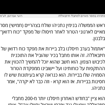
נתניהו במסר מאיים למחבלי חיזבאללה
רועי אברהם, לע"מ
ראש הממשלה בנימין נתניהו שולח בצהריים (חמישי) מסר
מאיים לארגוני הטרור לאחר חיסולו של מפקד "כוח רדואן"
בלבנון.
"אתמול בערב חיסלנו בלב ביירות את מפקד כוח רדואן של
חיזבאללה. זה אותו מחבל בכיר שהוביל את התוכנית
לכיבוש הצפון. הוא חשב שהוא יוכל להמשיך להכווין את
ההתקפות על כוחותינו ועל יישובינו ממפקדת הטרור
הסמויה שלו בביירות. הוא כנראה קרא בעיתונות שיש לו
חסינות בביירות. אז הוא קרא - וזה כבר לא יקרה", אמר
נתניהו.
הוא ציין "בחודש האחרון חיסלנו יותר מ-200 מחבלי
חיזבאללה שפעלו נגד אזרחי ישראל וחיילי צה"ל. אותו