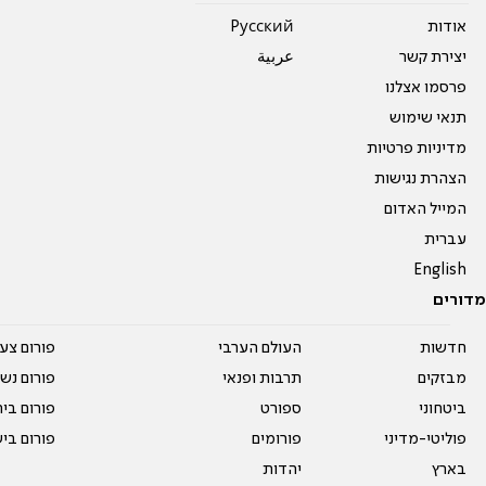
אודות
Pусский
יצירת קשר
عربية
פרסמו אצלנו
תנאי שימוש
מדיניות פרטיות
הצהרת נגישות
המייל האדום
עברית
English
מדורים
חדשות
העולם הערבי
פורום צע
מבזקים
תרבות ופנאי
פורום נשו
ביטחוני
ספורט
פורום בי
פוליטי-מדיני
פורומים
פורום בי
בארץ
יהדות