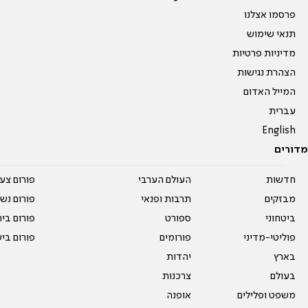
פרסמו אצלנו
תנאי שימוש
מדיניות פרטיות
הצהרת נגישות
המייל האדום
עברית
English
מדורים
חדשות
העולם הערבי
פורום צע
מבזקים
תרבות ופנאי
פורום נשו
ביטחוני
ספורט
פורום בי
פוליטי-מדיני
פורומים
פורום בי
בארץ
יהדות
בעולם
צרכנות
משפט ופלילים
אופנה