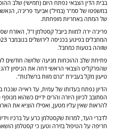
בבית הדין הצבאי נפתח היום (חמישי) שלב ההוכ
במשפטו של סמ"ר (במיל') אביעד פריג'ה, הנאש
של המתה באחריות מופחתת.
פריג'ה ירה למוות ביובל קסטלמן ז"ל, האזרח שסי
שזוהה בטעות כמחבל.
פתיחת שלב ההוכחות מגיעה שלושה חודשים ל
שהפרקליט הצבאי הראשי דחה את הניסיון להגי
טיעון מקל בעבירת "גרם מוות ברשלנות".
הדיון נפתח בעדותו של עמית, עד ראייה שנכח ב
הסתובב לכיוון היורה והרים ידיים כשהוא מנופף
להראות שאין עליו מטען, ואפילו הוציא את הארנק
לדברי העד, למרות שקסטלמן כרע על ברכיו וידיו 
חריפה על הטיפול בזירה וטען כי קסטלמן הושאר