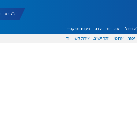
כ"ג באב תשפ"ו |
 ונדל"ן
דעות
אוכל
יהדות
הפקות וסיקורים
ספורט
פורומים
אתר ישיבה
יצירת קשר
עוד