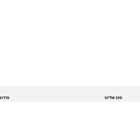
פנו אלינו
מדור
אודות
Pусский
חד
יצירת קשר
عربية
מב
פרסמו אצלנו
בי
תנאי שימוש
פו