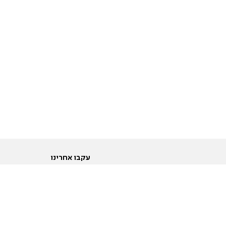
עקבו אחרינו
ות
טוויטר
ם הריון ולידה
פייסבוק
ום לקראת נישואין וזוגיות
אינסטגרם
ום צעירים מעל עשרים
יוטיוב