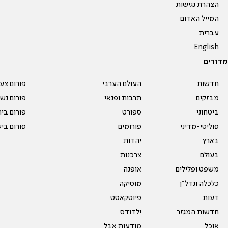
הצהרת נגישות
המייל האדום
עברית
English
מדורים
חדשות
העולם הערבי
פורום צע
מבזקים
תרבות ופנאי
פורום נשו
ביטחוני
ספורט
פורום בי
פוליטי-מדיני
פורומים
פורום בי
בארץ
יהדות
בעולם
צרכנות
משפט ופלילים
אופנה
כלכלה ונדל"ן
מוסיקה
דעות
פיוטקאסט
חדשות המגזר
ילדודס
אוכל
מודעות אבל