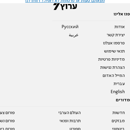
מצאתם טעות או פרסומת לא ראויה? דווחו לנו
פנו אלינו
אודות
Pусский
יצירת קשר
عربية
פרסמו אצלנו
תנאי שימוש
מדיניות פרטיות
הצהרת נגישות
המייל האדום
עברית
English
מדורים
חדשות
העולם הערבי
פורום צע
מבזקים
תרבות ופנאי
פורום נשו
ביטחוני
ספורט
פורום בי