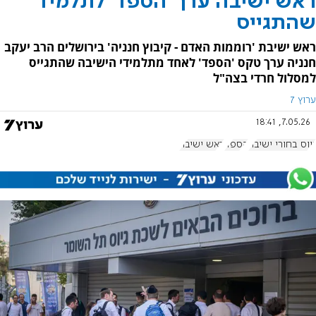
ראש ישיבה ערך 'הספד' לתלמיד
שהתגייס
ראש ישיבת 'רוממות האדם - קיבוץ חנניה' בירושלים הרב יעקב
חנניה ערך טקס 'הספד' לאחד מתלמידי הישיבה שהתגייס
למסלול חרדי בצה"ל
ערוץ 7
7.05.26, 18:41
גיוס בחורי ישיבה
הספד
ראש ישיבה