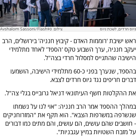
גיוס חרדים, לשכת גיוס
צילום: Avshalom Sassoni/Flash90
ראש ישיבת 'רוממות האדם - קיבוץ חנניה' בירושלים, הרב
יעקב חנניה, ערך השבוע טקס 'הספד' לאחד מתלמידי
הישיבה שהתגייס למסלול חרדי בצה"ל.
בהספד, שנערך בפני כ-60 מתלמידי הישיבה, הושמעו
דברים חריפים נגד גיוס חרדים לצבא.
את ההקלטות חשף העיתונאי דניאל גרובייס בגלי צה"ל.
במהלך ההספד אמר הרב חנניה: "אוי לנו על נשמתו
שנשרפה במשרפות הצבא". הוא תקף את "המזרוחניקים
- חושבים שהם עושים, הם עושים, והם מתים כמו דבורים
על מזבח השטויות במיץ עגבניות".