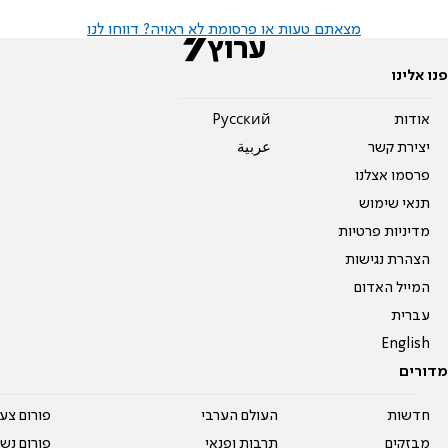
מצאתם טעות או פרסומת לא ראויה? דווחו לנו
פנו אלינו
אודות
Pусский
יצירת קשר
عربية
פרסמו אצלנו
תנאי שימוש
מדיניות פרטיות
הצהרת נגישות
המייל האדום
עברית
English
מדורים
חדשות
העולם הערבי
פורום צע
מבזקים
תרבות ופנאי
פורום נשו