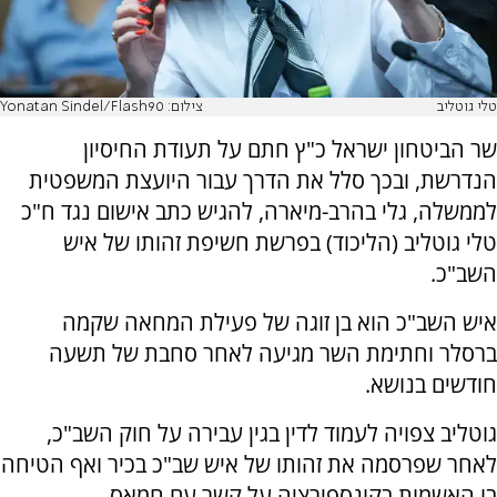
טלי גוטליב
צילום: Yonatan Sindel/Flash90
שר הביטחון ישראל כ"ץ חתם על תעודת החיסיון
הנדרשת, ובכך סלל את הדרך עבור היועצת המשפטית
לממשלה, גלי בהרב-מיארה, להגיש כתב אישום נגד ח"כ
טלי גוטליב (הליכוד) בפרשת חשיפת זהותו של איש
השב"כ.
איש השב"כ הוא בן זוגה של פעילת המחאה שקמה
ברסלר וחתימת השר מגיעה לאחר סחבת של תשעה
חודשים בנושא.
גוטליב צפויה לעמוד לדין בגין עבירה על חוק השב"כ,
לאחר שפרסמה את זהותו של איש שב"כ בכיר ואף הטיחה
בו האשמות בקונספירציה על קשר עם חמאס.