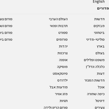
English
מדורים
חדשות
העולם הערבי
פורום צע
מבזקים
תרבות ופנאי
פורום נשו
ביטחוני
ספורט
פורום בי
פוליטי-מדיני
פורומים
פורום בי
בארץ
יהדות
בעולם
צרכנות
משפט ופלילים
אופנה
כלכלה ונדל"ן
מוסיקה
דעות
פיוטקאסט
חדשות המגזר
ילדודס
אוכל
מודעות אבל
כיפה שחורה
מזג אוויר
דיגיטל
תגיות
צעירים
פורום הריון ולידה