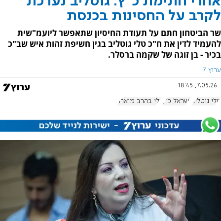
אחרי חתימת כ"ץ: גוטליב נערכת
לקרב על החסינות בכנסת
שר הביטחון חתם על תעודת החיסיון שתאפשר ליועמ"שית
להעמיד לדין את ח"כ טלי גוטליב בגין חשיפת זהות איש שב"כ
בכיר - בן זוגה של שקמה ברסלר.
ערוץ 7
7.05.26, 18:45
טלי גוטליב
ישראל כ"ץ
גלי בהרב מיארה