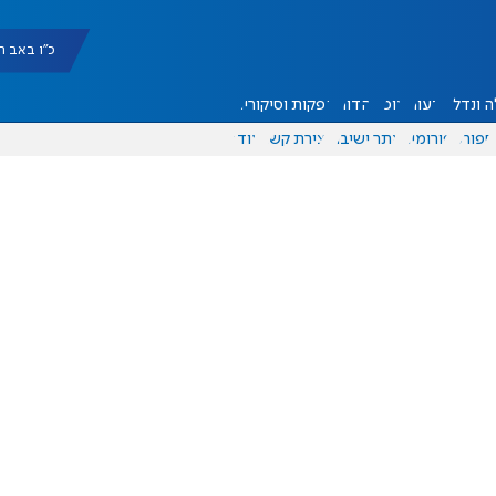
כ"ו באב תשפ"ו |
 ונדל"ן
דעות
אוכל
יהדות
הפקות וסיקורים
ספורט
פורומים
אתר ישיבה
יצירת קשר
עוד