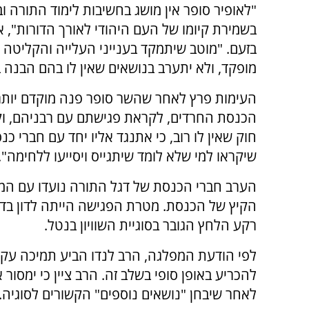
"לאופיר סופר אין מושג בחשיבות לימוד התורה 
בשמירת קיומו של העם היהודי לאורך הדורות", א
בזעם. "מוטב שיתמקד בענייני העלייה והקליטה
מופקד, ולא יתערב בנושאים שאין לו בהם הבנה ב
העימות פרץ לאחר שהשר סופר פנה מוקדם יותר
הכנסת החרדים, לקראת פגישתם עם רבניהם, וקר
חוק שאין לו רוב, כי אתנגד אליו יחד עם חברי 
שיקראו למי שלא לומד שיתגייס ויסייעו ללחימה".
הערב חברי הכנסת של דגל התורה נועדו עם המנ
הקיץ של הכנסת. מטרת הפגישה הייתה לדון בדר
רקע הלחץ הגובר בסוגיית השוויון בנטל.
לפי הודעת המפלגה, הרב לנדו הביע תמיכה עק
להכריע באופן סופי בשלב זה. הרב ציין כי ימסו
לאחר שיבחן "נושאים נוספים" הקשורים לסוגיה.