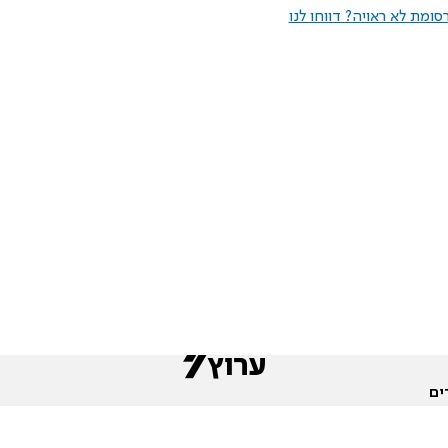
ומת לא ראויה? דווחו לנו
ים
שות
חדשות המגזר
פורומים
תגי