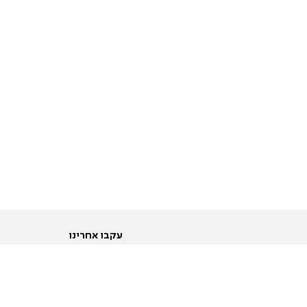
עקבו אחרינו
ות
טוויטר
ם הריון ולידה
פייסבוק
ום לקראת נישואין וזוגיות
אינסטגרם