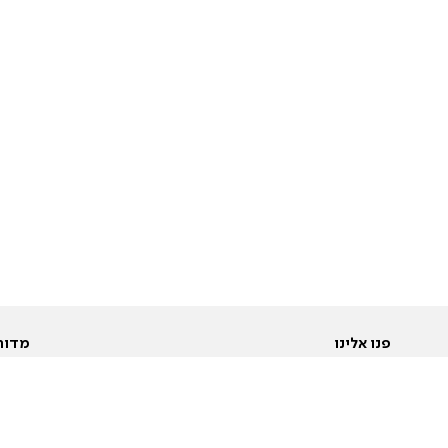
פנו אלינו
מדור
אודות
Pусский
חד
יצירת קשר
عربية
מב
פרסמו אצלנו
בי