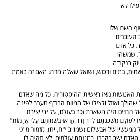
ילו לא
וף השם שלו
ב העוברים
. כל אדם
ר. שמשהו
וק בנקודה
 שמות, בתים ורכוש, ושואל שאלה חדה: האם זה באמת
ת האנושות מאז ראשית ההיסטוריה. כל מה שאדם
שהולך ואוזל ולצילו של המוות הרודף מעבר לפינה.
 החיים היה השארת זכר בעולם, על ידי יצירת
לָם מִשְׁכְּנֹתָם לְדֹר וָדֹר קָרְאוּ בִשְׁמוֹתָם עֲלֵי אֲדָמוֹת"
 ממעשיו של אבשלום (שמו"ב י"ח, יח). מזמור מ"ט
 האדם ישב בקברו, במנוחת עולמים, לא תהיה לו