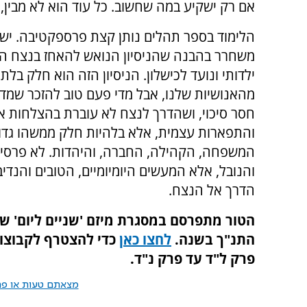
אם רק ישקיע במה שחשוב. כל עוד הוא לא מבין, 
הלימוד בספר תהלים נותן קצת פרספקטיבה. יש
משחרר בהבנה שהניסיון הנואש להאחז בנצח ה
ילדותי ונועד לכישלון. הניסיון הזה הוא חלק בלת
מהאנושיות שלנו, אבל מדי פעם טוב להזכר שמד
חסר סיכוי, ושהדרך לנצח לא עוברת בהצלחות א
והתפארות עצמית, אלא בלהיות חלק ממשהו גדול
המשפחה, הקהילה, החברה, והיהדות. לא פרסי
והנובל, אלא המעשים היומיומיים, הטובים והנדיב
הדרך אל הנצח.
הטור מתפרסם במסגרת מיזם 'שניים ליום' שבו
התנ"ך בשנה.
לחצו כאן
כדי להצטרף לקבוצו
פרק ל"ד עד פרק נ"ד.
מצאתם טעות או פרס