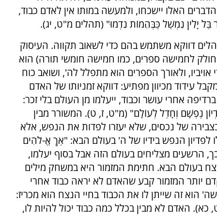
 הדברים האלו יישכחו, ולמעשה במותו אין לאדם כבוד,
יָלִין נִמְשַׁל כַּבְּהֵמוֹת נִדְמוּ" (תהלים מ"ט, יג).
לים דווקא משתמש בהם כדי לשאוב תקווה. העיסוק
ולק לחמישה ספרים, כמו חמישה חומשי תורה) הוא
ויביו, ולאורך הספרים הוא מתפלל לה', ושואב כוח
קבל עידוד מכיוון מפתיע: דווקא זמניותו של האדם
רדיפה אחרי עושר וכבוד, ייעלמו מן העולם בלי זכר:
 פִּדְיוֹן נַפְשָׁם וְחָדַל לְעוֹלָם" (מ"ט, ז, ט). המשורר מבין
בצבירה של נכסים, שלא יעזרו לפדות את הנפש, אלא
דיון הנפש בידיו של ה' בעולם הבא: "אַךְ אֱ-לֹהִים
 (מ"ט, טז). כך, הרשעים מצליחים בעולם הזה אבל בסוף יעלמו,
נצח בעולם הבא. חתימת המזמור היא במשחק מילים
קדם יותר המזמור קבע שהאדם לא יראה כבוד אחרי
ה' הוא זה שייתן לו את הכבוד בחיי הנצח הוא מכריז:
ְמוּ" (מ"ט, כא). האדם לא מבין בכלל כמה כבוד יכול להיות לו,