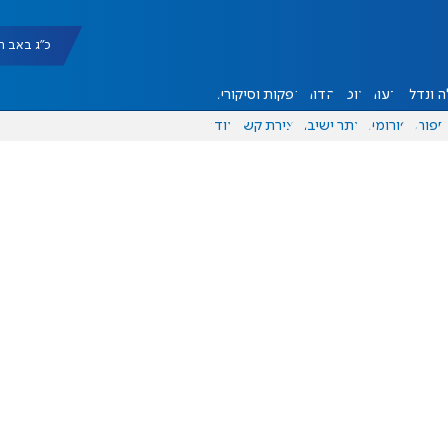
כ"ג באב תשפ"ו |
 ונדל"ן
דעות
אוכל
יהדות
הפקות וסיקורים
ספורט
פורומים
אתר ישיבה
יצירת קשר
עוד