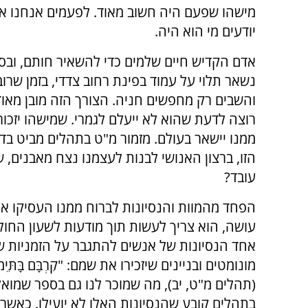
מישהו שפעם היה חשוב מאוד. לפעמים אנחנו אפ
יודעים מי הוא היה.
אדם הקדיש חיים שלמים כדי להשאיר חותם, ובס
נשאר תלוי על עמוד בפינת רחוב צדדי, בזמן שרו
והשבים רק מחפשים חניה. הצורך הזה מובן מאוד
רוצה לדעת שהוא לא ייעלם לגמרי. שמישהו יזכו
ממנו יישאר בעולם. מזמור מ"ט בתהלים מביט בדי
הזו, ברצון האנושי לבנות לעצמנו נצח מאבנים,
עובד?
הפחד מהמוות והנסיונות לברוח ממנו העסיקו א
עושה, הוא צריך לעשות תוך מודעות לשעון החול 
אחד הנסיונות של אנשים להתגבר על הזמניות של
מונומטים ובניינים שיזכירו את שמם: "קִרְבָּם בָּתֵּימוֹ לְעוֹ
(תהלים מ"ט, יב), מה שמוכר לנו גם בספר שמואל
בתהלים קובע שהנסיונות האלו לא יועילו. כאשר