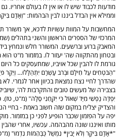
מודעות לכבוד שיש לו או אין לו בעולם אחריו. גם
וממילא אין הבדל ביננו לבין הבהמות: "וְאָדָם בִּיקָר בַּל 
המחשבות על המוות עשויות לדכא, אך משורר תה
המרכזי של הספרים הראשון והשני בתהלים (שמח
המאבק ברוע וברשעים. המשורר חלש ונמחץ בידי א
ובטחון מהתקווה שה' יעזור לו. במזמור מ"ט הוא מ
גורמת לו להבין שכל אויביו, שמתעסקים כל היום ב
"הַבֹּטְחִים עַל חֵילָם וּבְרֹב עָשְׁרָם יִתְהַלָּלוּ… וְיֵקַר
שהדרך לחיי נצח נמצאת בכיוון אחר לגמרי. לא 
בצבירה של מעשים טובים והתקרבות לה', שיובילו לפ
יִפְדֶּה נַפְשִׁי מִיַּד שְׁאוֹל כִּי יִקָּחֵנִי סֶלָה"
והצדיק יצליח במקום שזה חשוב באמת - בחיי ה
יפה על הפזמון שכבר הופיע לפני כן במזמור. מו
מותו ואיננו שונה מהבהמה. עכשיו, אחרי שהבין ש
"*אָדָם בִּיקָר וְלֹא יָבִין* נִמְשַׁל כַּבְּהֵמוֹת נִד