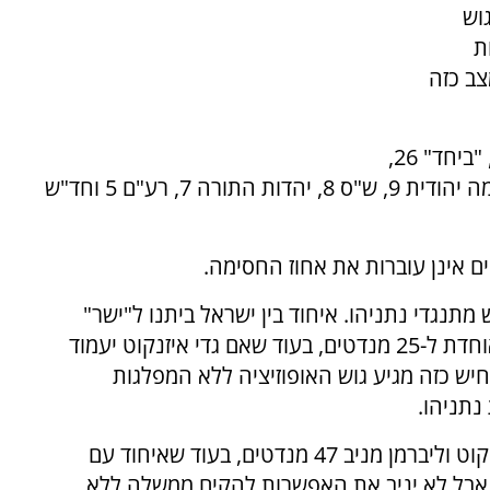
וש
לגות
במצב כזה
על פי הסקר מפלגת הליכוד מקבלת 26 מנדטים, "ביחד" 26,
"ישר!" 16, הדמוקרטים 10, ישראל ביתנו 9, עוצמה יהודית 9, ש"ס 8, יהדות התורה 7, רע"ם 5 וחד"ש
ים אינן עוברות את אחוז החסימה.
מתנגדי נתניהו. איחוד בין ישראל ביתנו ל"ישר"
בראשות אביגדור ליברמן מביא את הרשימה המאוחדת ל-25 מנדטים, בעוד שאם גדי איזנקוט יעמוד
 תקבל 27 מנדטים. בתרחיש כזה מגיע גוש האופוזיציה ללא המפלגות
עוד עולה מהסקר כי איחוד משולש של בנט, איזנקוט וליברמן מניב 47 מנדטים, בעוד שאיחוד עם
וקרטים יביא את המפלגה המאוחדת ל-60 - אבל לא יניב את האפשרות להקים ממשלה ללא