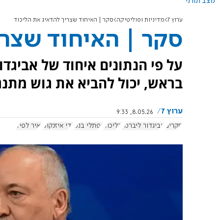
מצב תורני
ערוץ 7
מדיניות ופוליטיקה
סקר | האיחוד שצריך להדאיג את הליכוד
סקר | האיחוד שצרי
על פי הנתונים איחוד של אביגדו
בראש, יכול להביא את גוש מתנגדי נתני
ערוץ 7
8.05.26, 9:33
סקרים
אביגדור ליברמן
הליכוד
נפתלי בנט
גדי איזנקוט
יאיר לפיד