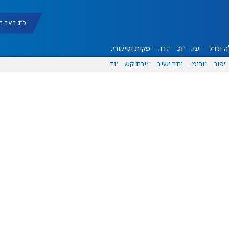
כ"ג באב תשפ"ו |
 ונדל"ן
דעות
אוכל
יהדות
הפקות וסיקורים
ספורט
פורומים
אתר ישיבה
יצירת קשר
עוד