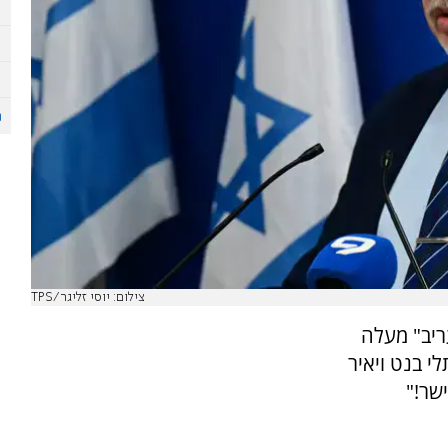
צילום: יוסי זליגר/TPS
ריב" מעלה
י בנט ויאיר
שר!"