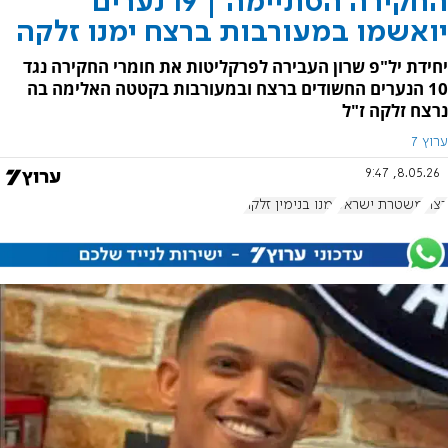
החקירה הסתיימה | 19 נערים
יואשמו במעורבות ברצח ימנו זלקה
יחידת יל"פ שרון העבירה לפרקליטות את חומרי החקירה נגד
10 הנערים החשודים ברצח ובמעורבות בקטטה האלימה בה
נרצח זלקה ז"ל
ערוץ 7
8.05.26, 9:47
רצח
משטרת ישראל
ימנו בנימין זלקה