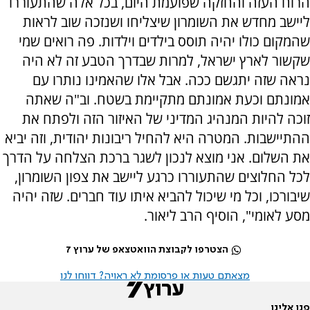
הרוח העזה והחזקה שפועמת היום, בכל אלה שהתעוררו
ליישב מחדש את השומרון שיצליחו ושנזכה שוב לראות
שהמקום כולו יהיה תוסס בילדים וילדות. פה רואים שמי
שקשור לארץ ישראל, למרות שבדרך הטבע זה לא היה
נראה שזה יתגשם ככה. אבל אלו שהאמינו נותרו עם
אמונתם וכעת אמונתם מתקיימת בשטח. וב"ה שאתה
זוכה להיות המנהיג המדיני של האיזור הזה ולפתח את
ההתיישבות. המטרה היא להחיל ריבונות יהודית, וזה יביא
את השלום. אני מוצא לנכון לשגר ברכת הצלחה על הדרך
לכל החלוצים שהתעוררו כרגע ליישב את צפון השומרון,
שיבורכו, וכל מי שיכול להביא איתו עוד חברים. שזה יהיה
מסע לאומי", הוסיף הרב ליאור.
הצטרפו לקבוצת הוואטצאפ של ערוץ 7
מצאתם טעות או פרסומת לא ראויה? דווחו לנו
פנו אלינו