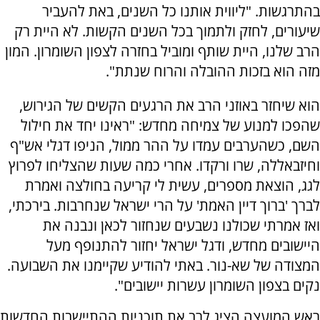
בהתרגשות. "ליווית אותנו כל השנים, באת להעביר
שיעורים, לחזק ולתמוך בכל השנים הקשות. לא היית רק
הרב שלנו, היית שותף ומוביל בחזרה לצפון השומרון. המון
מזה הוא בזכות ההובלה והרוח שנתת".
הוא שיחזר באוזני הרב את הרגעים הקשים של הגירוש,
שהפכו למנוע של צמיחה מחדש: "ראינו יחד את חילול
השם, כשהערבים עמדו על ההר ממול, הניפו דגלי אש"ף
וחיזבאללה, שרו ורקדו. אחרי כמה שעות שהצליחו לפרוץ
לגג, הוצאת מספרים, עשית לי קריעה בחולצה ואמרת
לברך 'ברוך דיין האמת' על הרי ישראל שנחרבות. בירכתי,
ואז אמרתי שכולנו נשבעים שנחזור לכאן ונבנה את
היישובים מחדש, ודגל ישראל יחזור להתנופף מעל
המצודה של שא-נור. באתי להודיע שקיימנו את השבועה.
נקים בצפון השומרון עשרות יישובים".
ראש המועצה הציג לרב את תוכניות ההתיישבות החדשות