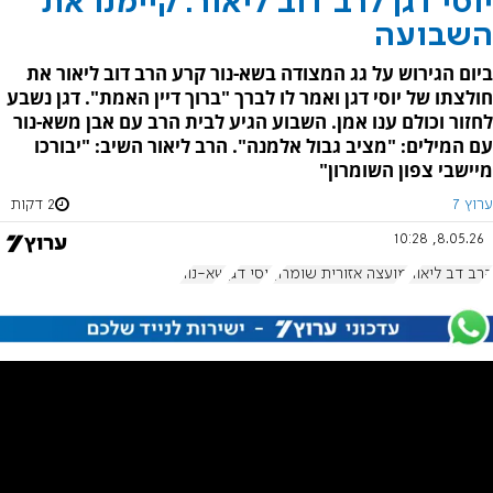
יוסי דגן לרב דוב ליאור: קיימנו את
השבועה
ביום הגירוש על גג המצודה בשא-נור קרע הרב דוב ליאור את
חולצתו של יוסי דגן ואמר לו לברך "ברוך דיין האמת". דגן נשבע
לחזור וכולם ענו אמן. השבוע הגיע לבית הרב עם אבן משא-נור
עם המילים: "מציב גבול אלמנה". הרב ליאור השיב: "יבורכו
מיישבי צפון השומרון"
ערוץ 7
2 דקות
8.05.26, 10:28
הרב דב ליאור
מועצה אזורית שומרון
יוסי דגן
שא-נור