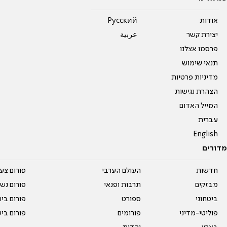
אודות
Pусский
יצירת קשר
عربية
פרסמו אצלנו
תנאי שימוש
מדיניות פרטיות
הצהרת נגישות
המייל האדום
עברית
English
מדורים
חדשות
העולם הערבי
פורום צע
מבזקים
תרבות ופנאי
פורום נשו
ביטחוני
ספורט
פורום בי
פוליטי-מדיני
פורומים
פורום בי