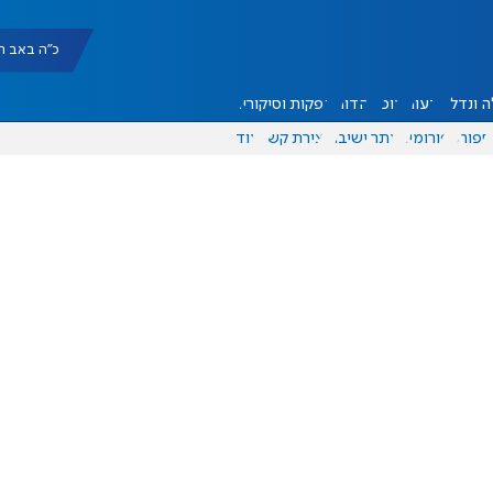
כ"ה באב תשפ"ו |
 ונדל"ן
דעות
אוכל
יהדות
הפקות וסיקורים
ספורט
פורומים
אתר ישיבה
יצירת קשר
עוד