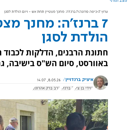
מצב תורני
ערוץ 7
כיפה סרוגה
7 ברנז'ה: מחנך מצטיין תחת אש - ויום הולדת לסגן
7 ברנז'ה: מחנך מצ
הולדת לסגן
חתונת הרבנים, הדלקות לכבוד הר
באוורסט, סיום הש"ס בישיבה, גר
איציק ברנדויין
8.05.26, 14:07
דוידי בן ציון
7 ברנז'ה
הרב ברק אהרונוב