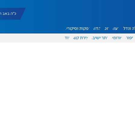
כ"ה באב תשפ"ו |
 ונדל"ן
דעות
אוכל
יהדות
הפקות וסיקורים
ספורט
פורומים
אתר ישיבה
יצירת קשר
עוד