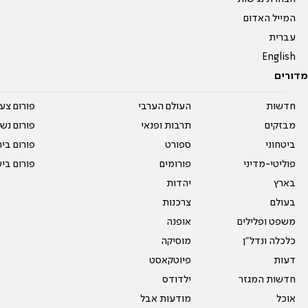
המייל האדום
עברית
English
מדורים
חדשות
העולם הערבי
פורום צע
מבזקים
תרבות ופנאי
פורום נשו
ביטחוני
ספורט
פורום בי
פוליטי-מדיני
פורומים
פורום בי
בארץ
יהדות
בעולם
צרכנות
משפט ופלילים
אופנה
כלכלה ונדל"ן
מוסיקה
דעות
פיוטקאסט
חדשות המגזר
ילדודס
אוכל
מודעות אבל