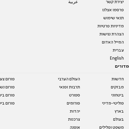
יצירת קשר
عربية
פרסמו אצלנו
תנאי שימוש
מדיניות פרטיות
הצהרת נגישות
המייל האדום
עברית
English
מדורים
חדשות
העולם הערבי
פורום צע
מבזקים
תרבות ופנאי
פורום נשו
ביטחוני
ספורט
פורום בי
פוליטי-מדיני
פורומים
פורום בי
בארץ
יהדות
בעולם
צרכנות
משפט ופלילים
אופנה