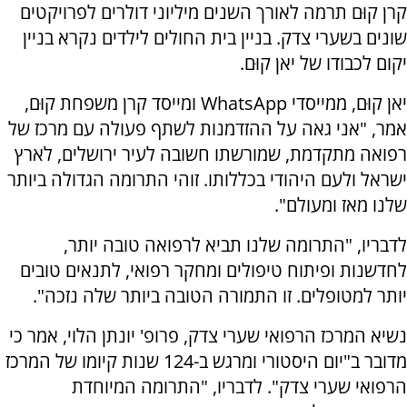
קרן קוּם תרמה לאורך השנים מיליוני דולרים לפרויקטים
שונים בשערי צדק. בניין בית החולים לילדים נקרא בניין
יקום לכבודו של יאן קוּם.
יאן קוּם, ממייסדי WhatsApp ומייסד קרן משפחת קוּם,
אמר, "אני גאה על ההזדמנות לשתף פעולה עם מרכז של
רפואה מתקדמת, שמורשתו חשובה לעיר ירושלים, לארץ
ישראל ולעם היהודי בכללותו. זוהי התרומה הגדולה ביותר
שלנו מאז ומעולם".
לדבריו, "התרומה שלנו תביא לרפואה טובה יותר,
לחדשנות ופיתוח טיפולים ומחקר רפואי, לתנאים טובים
יותר למטופלים. זו התמורה הטובה ביותר שלה נזכה".
נשיא המרכז הרפואי שערי צדק, פרופ' יונתן הלוי, אמר כי
מדובר ב"יום היסטורי ומרגש ב-124 שנות קיומו של המרכז
הרפואי שערי צדק". לדבריו, "התרומה המיוחדת