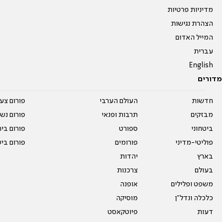
מדיניות פרטיות
הצהרת נגישות
המייל האדום
עברית
English
מדורים
חדשות
העולם הערבי
פורום צע
מבזקים
תרבות ופנאי
פורום נשו
ביטחוני
ספורט
פורום בי
פוליטי-מדיני
פורומים
פורום בי
בארץ
יהדות
בעולם
צרכנות
משפט ופלילים
אופנה
כלכלה ונדל"ן
מוסיקה
דעות
פיוטקאסט