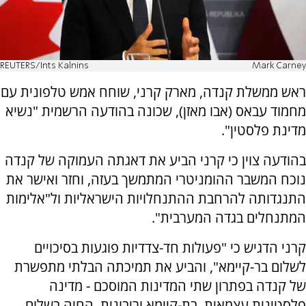
REUTERS/Ints Kalnins
Mark Carney
ראש ממשלת קנדה, מארק קרני, שוחח אמש טלפונית עם
מחמוד עבאס (אבו מאזן), שכונה בהודעה הרשמית "נשיא
מדינת פלסטין".
בהודעה צוין כי קרני הביע את דאגתה העמוקה של קנדה
נוכח המשבר ההומניטרי המתמשך בעזה, וחזר ואישר את
התנגדותה להרחבת ההתנחלויות הישראליות ול"אלימות
המתנחלים בגדה המערבית".
קרני הדגיש כי "פעולות חד-צדדיות פוגעות בסיכויים
לשלום בר-קיימא", והביע את תמיכתה הבלתי מתפשרת
של קנדה בפתרון שתי המדינות המוסכם - מדינה
פלסטינית עצמאית, בת-קיימא וריבונית, החיה בשלום