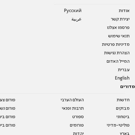
אודות
Pусский
יצירת קשר
عربية
פרסמו אצלנו
תנאי שימוש
מדיניות פרטיות
הצהרת נגישות
המייל האדום
עברית
English
מדורים
חדשות
העולם הערבי
פורום צע
מבזקים
תרבות ופנאי
פורום נשו
ביטחוני
ספורט
פורום בי
פוליטי-מדיני
פורומים
פורום בי
בארץ
יהדות