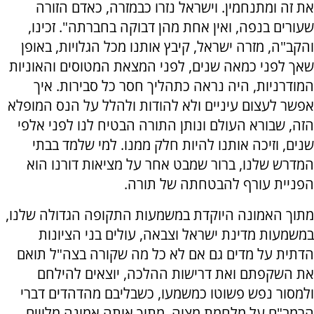
את זה ומתנחמין. וישראל נזרו כבמזרה, כאדם הזורה
שעורים בנפה, ואין אחת מהן דבוקה בחברתה". זכינו,
והקב"ה, מזרה ישראל, קיבץ אותנו מכל הגלויות, באופן
שאך לפני כמאה שנים, לפני המצאת המטוסים והאוניות
המודרניות, היה נראה כתהליך חסר כל סבירות. איך
אפשר לעצום עיניים ולא להודות ולהלל על הנס המופלא
הזה, שבורא העולם ונותן התורה הבטיח לנו לפני אלפי
שנים, וזיכה אותנו להיות חלק ממנו. למי שלמד בבתי
המדרש שלנו, ברור שמבט אחר על מציאות דורנו הוא
הפניית עורף להבטחתה של תורה.
מתוך האמונה היוקדת במשמעות התקופה הגדולה שלנו,
במשמעות מדינת ישראל וצבאה, עולים בני הציונות
הדתית על מדים גם אם לא כל מה שקורה בצה"ל תואם
את השקפתם ואת דרישות ההלכה, יוצאים להילחם
ולמסור נפש פשוטו כמשמעו, כשבליבם מהדהדים דברי
הרמב"ם על מלחמת מצוה. מתוך אותה אמונה מלווים