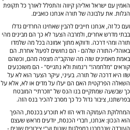
האמין עם ישראל ואליהן קיווה והתפלל לאורך כל תקופת
הגלות. את עלבונה של תורה אנחנו כואבים.
ועם כל זה, אנחנו חייבים להבין שאחינו החרדים גדלו
בבתי מדרש אחרים, ולמרבה הצער לא כך הם מבינים מהי
תורה ומהי דרכה. ודווקא מתוך אמונה בכל מה שלמדו
באוהלי-התורה שלהם - הם נחושים לפעול אחרת. הם
באמת מאמינים שזה מה שהקב"ה מצפה מהם, וכשהם
קוראים "מלחמה!" ו"נמות ולא נתגייס" - הם משוכנעים
שזו היא דרכה של תורה. בעיני, עיקר הצער הוא לא על
השאלה הפרקטית האם הם יעלו על מדים או לא, אלא על
כך שבשעה שמתקיים בנו הנס של "וזכרתי" המובטח
בפרשתנו, ציבור גדול כל כך מסרב להכיר בנס הזה.
המחלוקת העמוקה ודאי הזו לא תוכרע בכנסת, ההפך
הוא הנכון: אנחנו, חברי הכנסת, יודעים מראש שעצם
העובדה שנבחרנו במפלגות שונות וע"י ציבורים שונים -