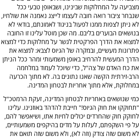
מצביעה על המחלוקות שבינינו, ושבאופן טבעי ככל
שנבחר ציבור רואה חובה לעצמו לייצג נאמנה את שולחיו,
לא ניתן לצפות ממנו לפעול בניגוד לאמונתם, בודאי לא
בנושאים הבוערים בליבם. מה שכן מוטל עלינו זו החובה
למצוא את הדרך הפרקטית לגשר על מחלוקות כדי למצוא
פתרונות מעשיים, ובמקרה של הגיוס לצבא: למצוא את
הדרך המעשית להרחיב באופן משמעותי ומהר ככל הניתן
את כח האדם של צה"ל, כדי שיוכל לעמוד במלחמה
הרב-זירתית הקשה שאנו נתונים בה. לא מתוך הכרעה
במחלוקת, אלא מתוך אחריות לבטחון המדינה.
כמי שנושאים באחריות לבטחון המדינה, זעקת הרמטכ"ל
"תחוקקו את חוק הגיוס!" חייבת להדהד באוזנינו. עלינו
לחוקק חוק שהחרדים יכולים לחיות אתו, ושיאפשר להם,
על פי השקפתם, לעלות על מדים בהיקפים משמעותיים,
לא משום שזה צודק (וזה לא), ולא משום שזה תואם את