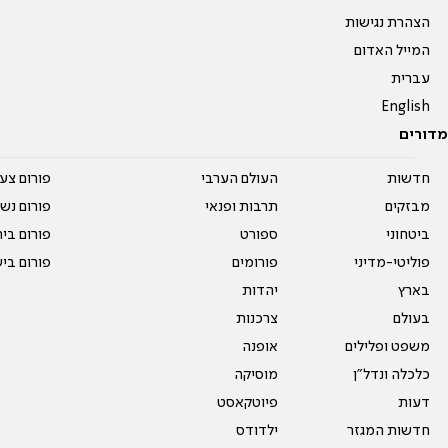
הצהרת נגישות
המייל האדום
עברית
English
מדורים
חדשות
העולם הערבי
פורום צע
מבזקים
תרבות ופנאי
פורום נשו
ביטחוני
ספורט
פורום בי
פוליטי-מדיני
פורומים
פורום בי
בארץ
יהדות
בעולם
צרכנות
משפט ופלילים
אופנה
כלכלה ונדל"ן
מוסיקה
דעות
פיוטקאסט
חדשות המגזר
ילדודס