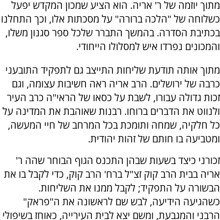
מתוך יוזמה של ר' אריה. הוא הציע שמכון המקדש יפעל
כשלוחה של "הלכה ברורה" על מסכתות אלו, וכך התחלנו
בכתיבת הסדרה. בהמשך התברר שלכל ספר סגנון משלו,
והמכונים נפרדו איש למסלולו הייחודי.
מתוך אותה תודעת שליחות התייצב גם לתפקיד התובעני
כרבה של ירושלים. הרב אריה ראה חשיבות עצומה, וגם
זכות גדולה עבורו, לשבת על כסאו של הראי"ה כרב העיר
ולנווט את הדברים ברוחו. רבנות שאוהבת את המדינה על
כל חלקיה, שמחה ותומכת בכל המרחב של חיי המעשה,
ומטביעה בו חותם של זהות יהודית.
זכורני כיצד בשעות שבהן התכנס הגוף הבוחר שהה ר'
אריה בבית הרב קוק זצ"ל ברח' הרב קוק, כדי לקבל בו את
הבשורה על התפקיד; לקבל ממנו את השליחות.
כשהגיעה הידיעה, לבש שם לראשונה את ה"פראק"
הרבני והמגבעת, ומשם יצא לבית העירייה, כאוחז בשיפולי