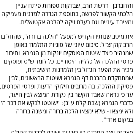
והדובדבן - דרשת הרב, שבדקות ספורות פיתח עניין
הלכתי הקשור לפרשה, בתוספת הגדרה למדנית מעמיקה
ומאירת עיניים וגם בעלת זיקה להלכה אקטואלית.
את מיטב שנותיו הקדיש למפעל "הלכה ברורה", שהחל בו
הרב קוק זצ"ל: סיכום עיוני של סוגיות התלמוד באופן
שמנהיר כיצד שיטות הפוסקים יונקות מן הגמרא, וחיבור
פרטי ההלכה אל כלליה היסודיים. כל לומד ש"ס ופוסקים
מכיר את הפער הגדול בין הלמדנות הישיבתית,
שמתמקדת בהבנת דף הגמרא ושיטות הראשונים, לבין
פסיקת ההלכה, בה מרובים חילוקי הדעות ופרטי הפרטים,
עד כי נראה שאבד הקשר בין נקודת המוצא לבין היעד,
כדברי הגמרא (שבת קלח ע"ב): "ישוטטו לבקש את דבר ה'
ולא ימצאו - שלא ימצאו הלכה ברורה ומשנה ברורה
במקום אחד".
מצב זה יוצר הפרדה בין ראשות ישיבה לרבנות קהילה,