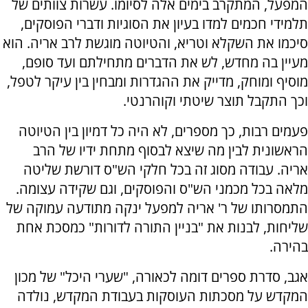
המפעל, המתקרב בימים אלה לסיומו. עשרות צוותים של
תלמידי חכמים למדו בעיון את הסוגיות ודברי הפוסקים,
סיכמו את השקלא וטריא, והטיוטה מוגשת לרב אריה. הוא
מעיין בה מחדש, לש את הדברים מתחילתם ועד סופם,
מוסיף ומוחק, מדייק את ההגדרות ומבחין בין עיקר לטפל,
וכך התקבל תוצר שיטתי וקוהרנטי.
פעמים רבות, כך מספרים, לא היה כל דמיון בין הטיוטה
הראשונית לבין מה שיצא לבסוף מתחת ידיו של הרב
אריה. עבודה מסוג זה בכל חלקי הש"ס דורשת שליטה
מלאה בכל מכמני הש"ס והפוסקים, וגם שקידה עצומה.
התמסרותו של ר' אריה למפעל ינקה מתודעה עמוקה של
שליחות, לבנות את "בניין התורה לדורות" כמסכת אחת
בהירה.
אגב, סדרת ספרים דומה לכאורה, "שערי היכל" של מכון
המקדש על מסכתות העוסקות בעבודת המקדש, נולדה