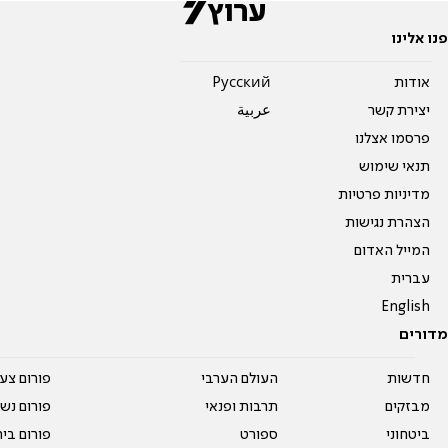
פנו אלינו
אודות
Pусский
יצירת קשר
عربية
פרסמו אצלנו
תנאי שימוש
מדיניות פרטיות
הצהרת נגישות
המייל האדום
עברית
English
מדורים
חדשות
העולם הערבי
פורום צע
מבזקים
תרבות ופנאי
פורום נשו
ביטחוני
ספורט
פורום בי