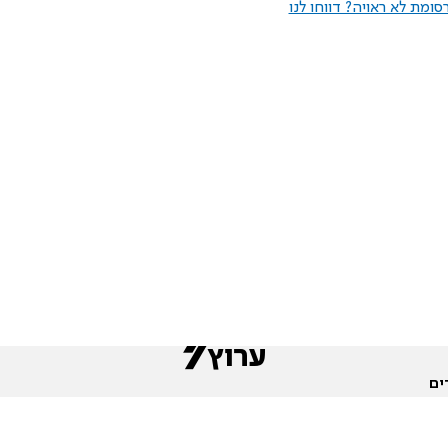
ומת לא ראויה? דווחו לנו
ים
שות
חדשות המגזר
פורומים
תגי