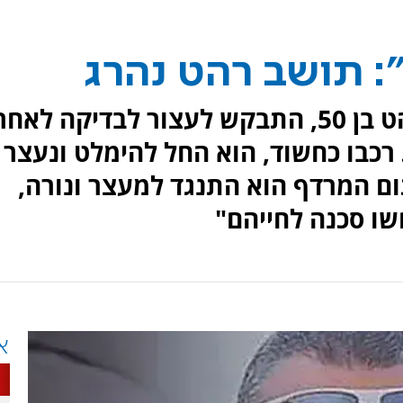
: תושב רהט נהרג
אחמד סעיד אל נעאמי, תושב רהט בן 50, התבקש לעצור לבדיקה לאח
 רכבו כחשוד, הוא החל להימלט ונעצר
ם המרדף הוא התנגד למעצר ונורה,
שו סכנה לחייהם"
א