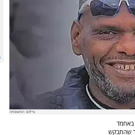
צילום: המשפחה
 באחמד
50, שנמלט לאחר שהתבקש