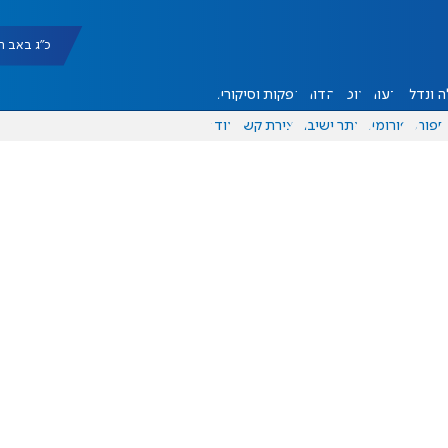
כ"ג באב תשפ"ו |
 ונדל"ן
דעות
אוכל
יהדות
הפקות וסיקורים
ספורט
פורומים
אתר ישיבה
יצירת קשר
עוד