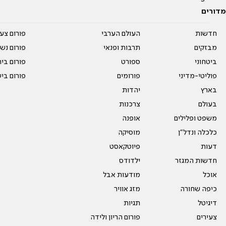
מדורים
חדשות
העולם הערבי
פורום צע
מבזקים
תרבות ופנאי
פורום נשו
ביטחוני
ספורט
פורום בי
פוליטי-מדיני
פורומים
פורום בי
בארץ
יהדות
בעולם
צרכנות
משפט ופלילים
אופנה
כלכלה ונדל"ן
מוסיקה
דעות
פיוטקאסט
חדשות המגזר
ילדודס
אוכל
מודעות אבל
כיפה שחורה
מזג אוויר
דיגיטל
תגיות
צעירים
פורום הריון ולידה