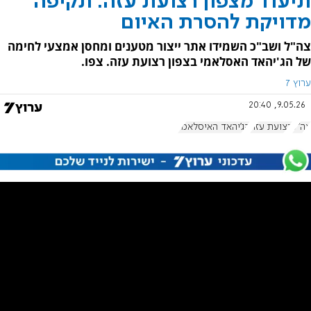
תיעוד מצפון רצועת עזה: תקיפה
מדויקת להסרת האיום
צה"ל ושב"כ השמידו אתר ייצור מטענים ומחסן אמצעי לחימה
של הג'יהאד האסלאמי בצפון רצועת עזה. צפו.
ערוץ 7
9.05.26, 20:40
צה"ל
רצועת עזה
הג'יהאד האיסלאמי