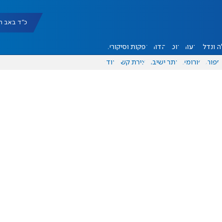
כ"ד באב תשפ"ו |
 ונדל"ן
דעות
אוכל
יהדות
הפקות וסיקורים
ספורט
פורומים
אתר ישיבה
יצירת קשר
עוד