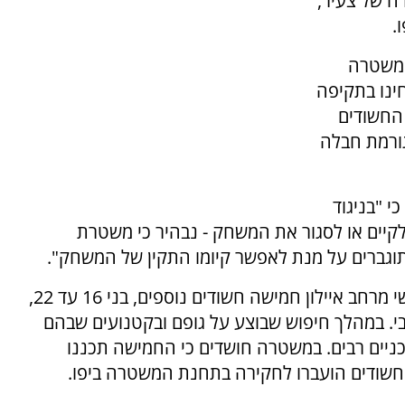
מורה של צעיר,
.
המשטרה
ינו בתקיפה
 החשודים
ורמת חבלה
 "בניגוד
קיים או לסגור את המשחק - נבהיר כי משטרת
וגברים על מנת לאפשר קיומו התקין של המשחק".
מוקדם יותר היום עצרו שוטרי יס"מ תל אביב ובלשי מרחב איילון חמישה חשודים נוספים, בני 16 עד 22,
י. במהלך חיפוש שבוצע על גופם ובקטנועים שבהם
כניים רבים. במשטרה חושדים כי החמישה תכננו
החשודים הועברו לחקירה בתחנת המשטרה ביפו.