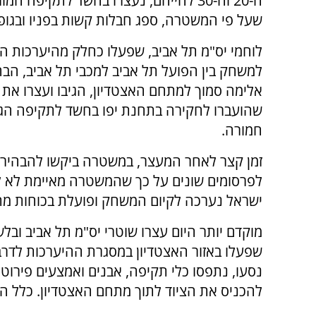
ה-20 וה-30 לחייהם, נעצרו בחשד לתקיפה ח
שעל פי המשטרה, ספג חבלות קשות בפניו ובגופו
לוחמי יס"מ תל אביב, שפעלו כחלק מהיערכות 
למשחק בין הפועל תל אביב למכבי תל אביב, הבח
אלימה סמוך למתחם האצטדיון, הגיבו ועצרו את
שהועברו לחקירה בתחנת יפו בחשד לתקיפה הג
חמורה.
זמן קצר לאחר המעצר, במשטרה ביקשו להבהיר כי
לפרסומים שונים על כך שהמשטרה מאיימת לא ל
ישראל נערכה לקיום המשחק ופועלת בכוחות מת
שפעלו באזור האצטדיון במסגרת ההיערכות לדרב
נסעו, נתפסו כלי תקיפה, אבנים ואמצעים פירוט
להכניס את הציוד לתוך מתחם האצטדיון. כלל 