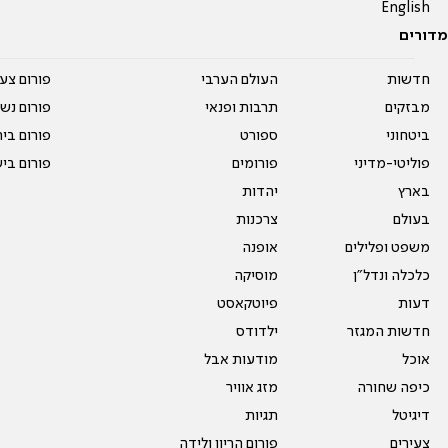
English
מדורים
חדשות
העולם הערבי
פורום צע
מבזקים
תרבות ופנאי
פורום נשו
ביטחוני
ספורט
פורום בי
פוליטי-מדיני
פורומים
פורום בי
בארץ
יהדות
בעולם
צרכנות
משפט ופלילים
אופנה
כלכלה ונדל"ן
מוסיקה
דעות
פיוטקאסט
חדשות המגזר
ילדודס
אוכל
מודעות אבל
כיפה שחורה
מזג אוויר
דיגיטל
תגיות
צעירים
פורום הריון ולידה