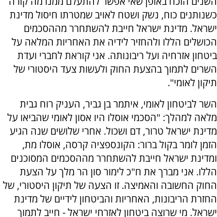
השנים הוכח באופן שאי אפשר להתעלם ממנו מה קורה
כשנותנים כוח, נשק ושטח לאויב שמטרתו חיסול מדינת
ישראל. מדינת ישראל חייבת להשתחרר מההסכמים
הכושלים הללו ולהחזיר לידיה את האחריות המלאה על
ביטחון אזרחיה ועל ריבונותה. אני קוראת לחברי ועדת
השרים לתמוך בהצעת החוק ולעשות צעד היסטורי של
תיקון לאומי".
השר לביטחון לאומי, איתמר בן גביר, העניק רוח גבית
מלאה למהלך: "הסכמי אוסלו היו אסון לאומי שהביאו על
מדינת ישראל טרור, דם ושכול. אחרי שלושים שנה הגיע
הזמן לומר בקול ברור: הקונספציה קרסה, אוסלו מת,
ומדינת ישראל חייבת להשתחרר מההסכמים המסוכנים
הללו. אני מברך את ח"כ לימור סון הר מלך על הצעת
החוק החשובה והאמיצה. זו הצעה של תיקון היסטורי, של
החזרת הריבונות, האחריות והביטחון לידיים של מדינת
ישראל. מי שרוצה ביטחון לאזרחי ישראל - חייב לתמוך